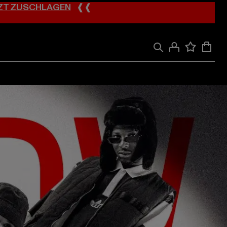
ZT ZUSCHLAGEN
❰❰