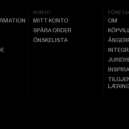
KONTO
FÖRETA
ORMATION
MITT KONTO
OM
SPÅRA ORDER
KÖPVIL
ÖNSKELISTA
ÅNGER
DE
INTEGR
JURIDI
INSPIR
TILGJE
LÆRIN