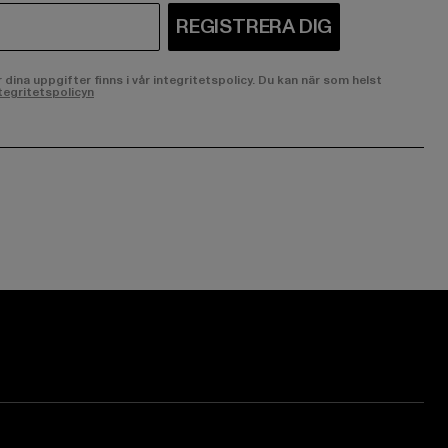
REGISTRERA DIG
ina uppgifter finns i vår integritetspolicy. Du kan när som helst
tegritetspolicyn
ge:
ok page:
ouTube channel: