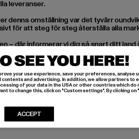
lla leveranser.
denna omställning var det tyvärr oundvikligt
sivt för att steg för steg återställa alla ma
n – där informerar vi dig så snart ditt land är
O SEE YOU HERE!
rove your use experience, save your preferences, analyse u
ontents and advertising. In addition, we allow partners to e
ocessing of your data in the USA or other countries which do 
ant to change this, click on "Custom settings". By clicking on 
ACCEPT