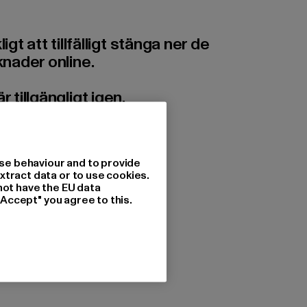
 att tillfälligt stänga ner de
rknader online.
 tillgängligt igen.
se behaviour and to provide
xtract data or to use cookies.
not have the EU data
"Accept" you agree to this.