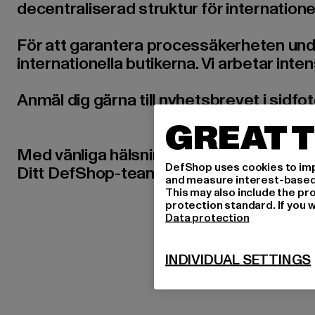
decentraliserad struktur för internatione
För att garantera processäkerheten under 
internationella butikerna. Vi arbetar inten
Anmäl dig gärna till nyhetsbrevet i sidfote
GREAT T
Med vänliga hälsningar
DefShop uses cookies to imp
Ditt DefShop-team
and measure interest-based c
This may also include the pr
protection standard. If you w
Data protection
INDIVIDUAL SETTINGS