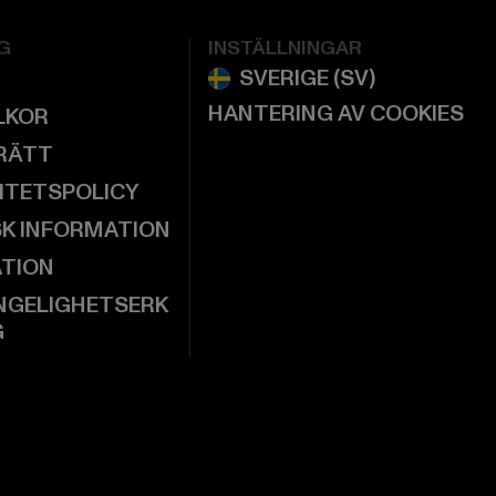
G
INSTÄLLNINGAR
HANTERING AV COOKIES
LKOR
RÄTT
ITETSPOLICY
SK INFORMATION
ATION
NGELIGHETSERK
G