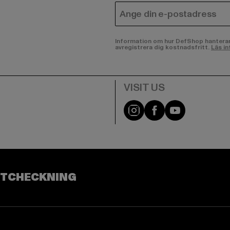
E-POST
Information om hur DefShop hanterar d
avregistrera dig kostnadsfritt.
Läs in
Visit our Instagram pa
Visit our Facebo
Visit our Y
UTCHECKNING