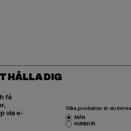
T HÅLLA DIG
h få
r,
Vilka produkter är du intr
 via e-
MÄN
KVINNOR