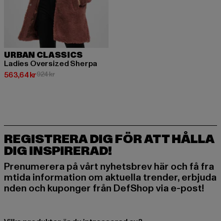
URBAN CLASSICS
Ladies Oversized Sherpa
Nuvarande pris: 563,64 kr
Kampanjpris: 924 kr
563,64 kr
924 kr
REGISTRERA DIG FÖR ATT HÅLLA
DIG INSPIRERAD!
Prenumerera på vårt nyhetsbrev här och få fra
mtida information om aktuella trender, erbjuda
nden och kuponger från DefShop via e-post!