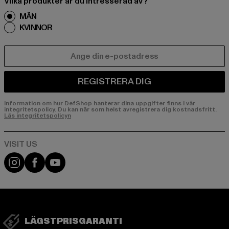
Vilka produkter är du intresserad av?
MÄN
KVINNOR
E-POST
REGISTRERA DIG
Information om hur DefShop hanterar dina uppgifter finns i vår
integritetspolicy. Du kan när som helst avregistrera dig kostnadsfritt.
Läs integritetspolicyn
Visit our Instagram page:
Visit our Facebook page:
Visit our YouTube channel:
LÄGSTPRISGARANTI