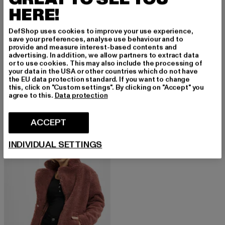
HERE!
DefShop uses cookies to improve your use experience,
save your preferences, analyse use behaviour and to
provide and measure interest-based contents and
advertising. In addition, we allow partners to extract data
or to use cookies. This may also include the processing of
URBAN CLASSICS
your data in the USA or other countries which do not have
Ladies Oversized Long
the EU data protection standard. If you want to change
URBAN CLASSICS
Nuvarande pris: Från 784,72 kr
Kampanjpris: 1 
this, click on "Custom settings". By clicking on "Accept" you
från
784,72 kr
1 154 kr
Ladies Oversized Long
agree to this.
Data protection
Nuvarande pris: Från 461,20 kr
Kampanjpris: 1 153 kr
från
461,20 kr
1 153 kr
ACCEPT
NY
-39%
INDIVIDUAL SETTINGS