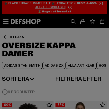
💣 BLACK FRIDAY SUMMER SALE 💣 ESKALATION:
BIS ZU -65%
❱❱
Hoppa
Hoppa
Hoppa
JETZT ZUSCHLAGEN
❰❰
till
till
till
⌛️ Angebot beendet
Innehåll
Sidfot
Produktgalleri
TILLBAKA
OVERSIZE KAPPA
DAMER
ADIDAS STAN SMITH
ADIDAS ZX
ALLA ARTIKLAR
HÖST
SORTERA
FILTRERA EFTER
MEST POPULÄRT
9 PRODUKTER
-60%
-37%