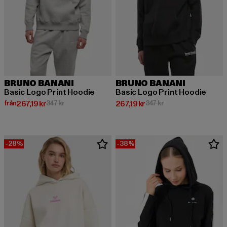
BRUNO BANANI
BRUNO BANANI
Basic Logo Print Hoodie
Basic Logo Print Hoodie
Nuvarande pris: Från 267,19 kr
Kampanjpris: 347 kr
Nuvarande pris: 267,19 kr
Kampanjpris: 347 kr
från
267,19 kr
347 kr
267,19 kr
347 kr
-28%
-38%