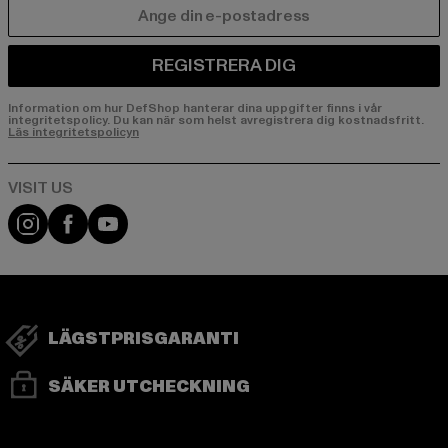
E-POST
REGISTRERA DIG
Information om hur DefShop hanterar dina uppgifter finns i vår
integritetspolicy. Du kan när som helst avregistrera dig kostnadsfritt.
Läs integritetspolicyn
Visit our Instagram page:
Visit our Facebook page:
Visit our YouTube channel:
LÄGSTPRISGARANTI
SÄKER UTCHECKNING