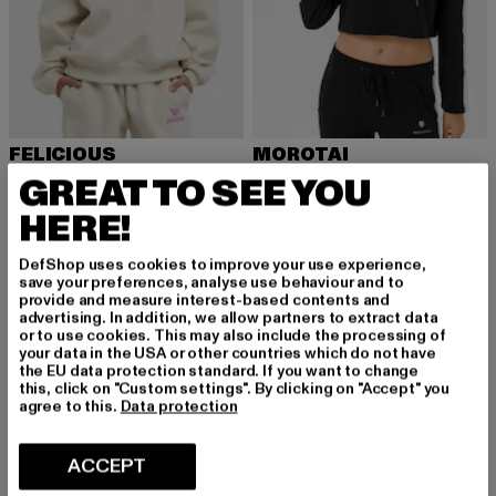
FELICIOUS
MOROTAI
BASIC Hoodie
Casual Cropped
GREAT TO SEE YOU
Nuvarande pris: 415,44 kr
Kampanjpris: 577 kr
Nuvarande pris: 393,70 kr
Kampanjpris: 635 kr
415,44 kr
577 kr
393,70 kr
635 kr
HERE!
DefShop uses cookies to improve your use experience,
save your preferences, analyse use behaviour and to
-33%
-28%
provide and measure interest-based contents and
advertising. In addition, we allow partners to extract data
or to use cookies. This may also include the processing of
your data in the USA or other countries which do not have
the EU data protection standard. If you want to change
this, click on "Custom settings". By clicking on "Accept" you
agree to this.
Data protection
ACCEPT