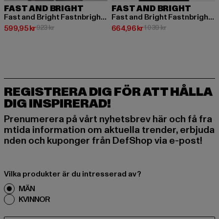
FAST AND BRIGHT
FAST AND BRIGHT
Fast and Bright Fastnbright Hoodie
Fast and Bright Fastnbright Hoodie
Nuvarande pris: 599,95 kr
Kampanjpris: 923 kr
Nuvarande pris: 664,96 kr
Kampanjpris: 1 039
599,95 kr
923 kr
664,96 kr
1 039 kr
REGISTRERA DIG FÖR ATT HÅLLA
DIG INSPIRERAD!
Prenumerera på vårt nyhetsbrev här och få fra
mtida information om aktuella trender, erbjuda
nden och kuponger från DefShop via e-post!
Vilka produkter är du intresserad av?
MÄN
KVINNOR