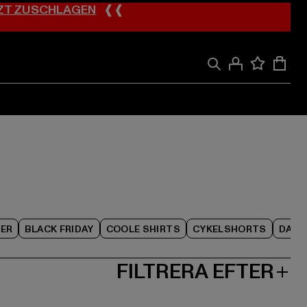
ZT ZUSCHLAGEN
❰❰
ER
BLACK FRIDAY
COOLE SHIRTS
CYKELSHORTS
DAME
FILTRERA EFTER