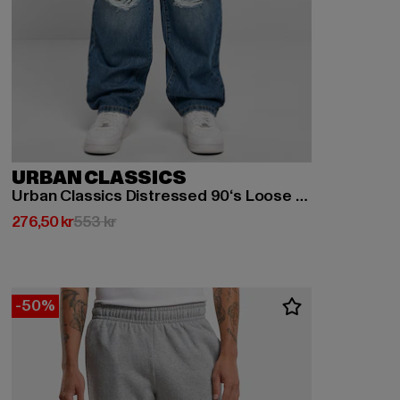
URBAN CLASSICS
Urban Classics Distressed 90‘s Loose Fit Jeans
Nuvarande pris: 276,50 kr
Kampanjpris: 553 kr
276,50 kr
553 kr
-50%