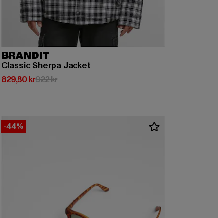
BRANDIT
Classic Sherpa Jacket
Nuvarande pris: 829,80 kr
Kampanjpris: 922 kr
829,80 kr
922 kr
-44%