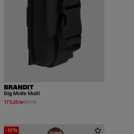
BRANDIT
Big Molle Multi
Nuvarande pris: 173,25 kr
Kampanjpris: 231 kr
173,25 kr
231 kr
-10%