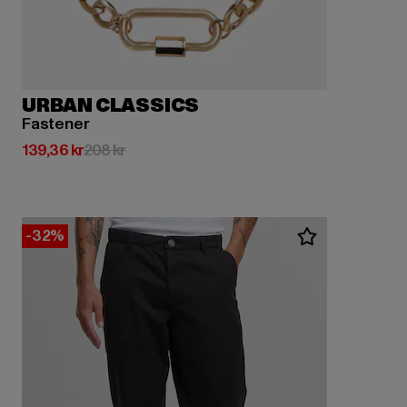
URBAN CLASSICS
Fastener
Nuvarande pris: 139,36 kr
Kampanjpris: 208 kr
139,36 kr
208 kr
-32%