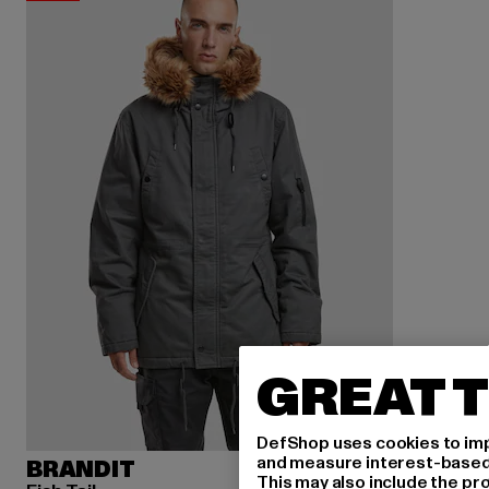
GREAT T
DefShop uses cookies to imp
and measure interest-based c
BRANDIT
This may also include the pr