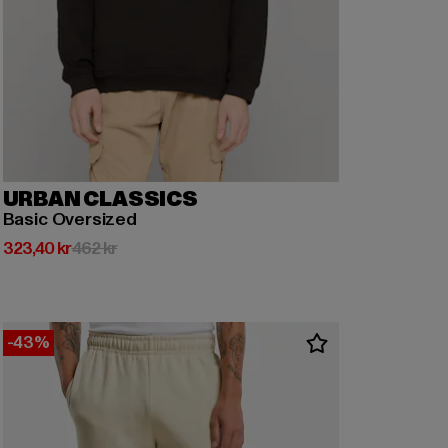
URBAN CLASSICS
Basic Oversized
Nuvarande pris: 323,40 kr
Kampanjpris: 462 kr
323,40 kr
462 kr
-43%