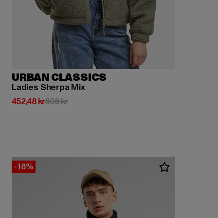
URBAN CLASSICS
Ladies Sherpa Mix
Nuvarande pris: 452,48 kr
Kampanjpris: 808 kr
452,48 kr
808 kr
-18%