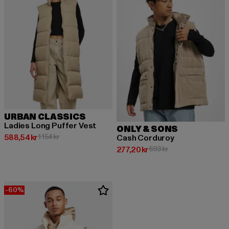
URBAN CLASSICS
Ladies Long Puffer Vest
ONLY & SONS
Nuvarande pris: 588,54 kr
Kampanjpris: 1 154 kr
588,54 kr
1 154 kr
Cash Corduroy
Nuvarande pris: 277,20 kr
Kampanjpris: 693 kr
277,20 kr
693 kr
-60%