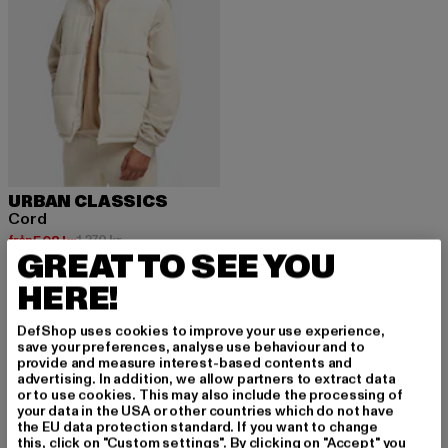
URBAN CLASSICS
Cord
Nuvarande pris: Från 508 kr
Kampanjpris: 1 270 kr
från
508 kr
1 270 kr
GREAT TO SEE YOU
HERE!
DefShop uses cookies to improve your use experience,
save your preferences, analyse use behaviour and to
provide and measure interest-based contents and
REGISTRERA DIG FÖR ATT HÅLLA
advertising. In addition, we allow partners to extract data
DIG INSPIRERAD!
or to use cookies. This may also include the processing of
your data in the USA or other countries which do not have
Prenumerera på vårt nyhetsbrev här och få fra
the EU data protection standard. If you want to change
this, click on "Custom settings". By clicking on "Accept" you