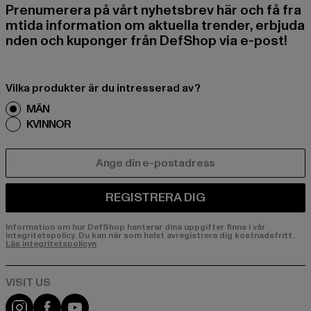
Prenumerera på vårt nyhetsbrev här och få fra
mtida information om aktuella trender, erbjuda
nden och kuponger från DefShop via e-post!
Vilka produkter är du intresserad av?
MÄN
KVINNOR
E-POST
REGISTRERA DIG
Information om hur DefShop hanterar dina uppgifter finns i vår
integritetspolicy. Du kan när som helst avregistrera dig kostnadsfritt.
Läs integritetspolicyn
Visit our Instagram page:
Visit our Facebook page:
Visit our YouTube channel: