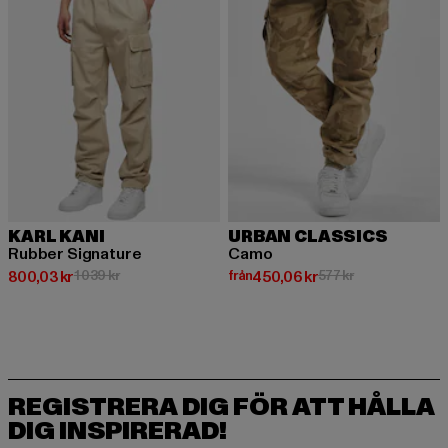
KARL KANI
URBAN CLASSICS
Rubber Signature
Camo
Nuvarande pris: 800,03 kr
Kampanjpris: 1 039 kr
Nuvarande pris: Från 450,06 kr
Kampanjpris: 57
800,03 kr
1 039 kr
från
450,06 kr
577 kr
REGISTRERA DIG FÖR ATT HÅLLA
DIG INSPIRERAD!