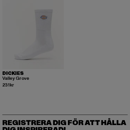
DICKIES
Valley Grove
Nuvarande pris: 231 kr
231 kr
REGISTRERA DIG FÖR ATT HÅLLA
DIG INSPIRERAD!