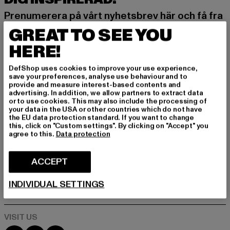
Prenumerera på vårt nyhetsbrev här och få fra
mtida information om aktuella trender, erbjuda
GREAT TO SEE YOU
nden och kuponger från DefShop via e-post!
HERE!
DefShop uses cookies to improve your use experience,
Vilka produkter är du intresserad av?
save your preferences, analyse use behaviour and to
provide and measure interest-based contents and
MÄN
advertising. In addition, we allow partners to extract data
KVINNOR
or to use cookies. This may also include the processing of
your data in the USA or other countries which do not have
the EU data protection standard. If you want to change
this, click on "Custom settings". By clicking on "Accept" you
E-POST
agree to this.
Data protection
REGISTRERA DIG
ACCEPT
Information om hur DefShop hanterar dina uppgifter finns i vår
INDIVIDUAL SETTINGS
integritetspolicy. Du kan när som helst avregistrera dig kostnadsfritt.
Läs integritetspolicyn