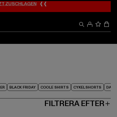
ZT ZUSCHLAGEN
❰❰
ER
BLACK FRIDAY
COOLE SHIRTS
CYKELSHORTS
DAME
FILTRERA EFTER