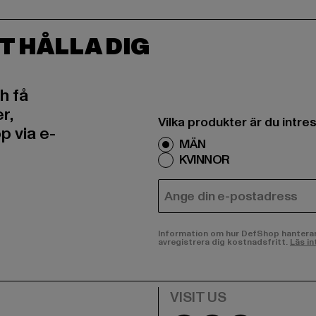
T HÅLLA DIG
h få
r,
Vilka produkter är du intr
 via e-
MÄN
KVINNOR
E-POST
Information om hur DefShop hanterar d
avregistrera dig kostnadsfritt.
Läs in