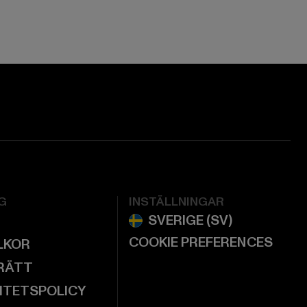
ge:
ok page:
ouTube channel:
G
INSTÄLLNINGAR
COOKIE PREFERENCES
LKOR
RÄTT
ITETSPOLICY