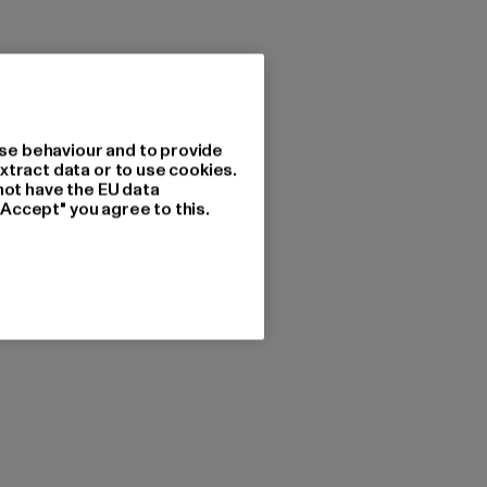
se behaviour and to provide
xtract data or to use cookies.
not have the EU data
"Accept" you agree to this.