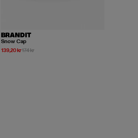
BRANDIT
Snow Cap
Nuvarande pris: 139,20 kr
Kampanjpris: 174 kr
139,20 kr
174 kr