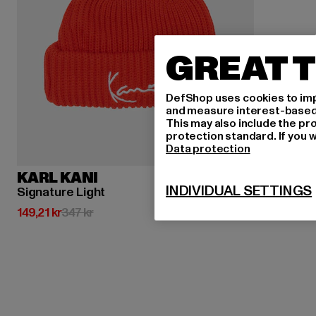
GREAT T
DefShop uses cookies to imp
and measure interest-based c
This may also include the pr
protection standard. If you w
Data protection
KARL KANI
INDIVIDUAL SETTINGS
Signature Light
Nuvarande pris: 149,21 kr
Kampanjpris: 347 kr
149,21 kr
347 kr