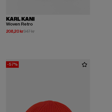
KARL KANI
Woven Retro
Nuvarande pris: 208,20 kr
Kampanjpris: 347 kr
208,20 kr
347 kr
-57%