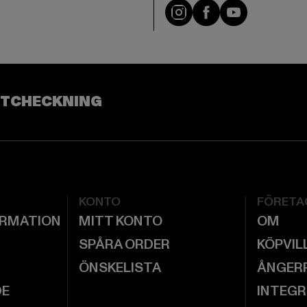
Visit our Instagram pa
Visit our Facebo
Visit our Y
UTCHECKNING
KONTO
FÖRETA
ORMATION
MITT KONTO
OM
SPÅRA ORDER
KÖPVIL
ÖNSKELISTA
ÅNGER
DE
INTEGR