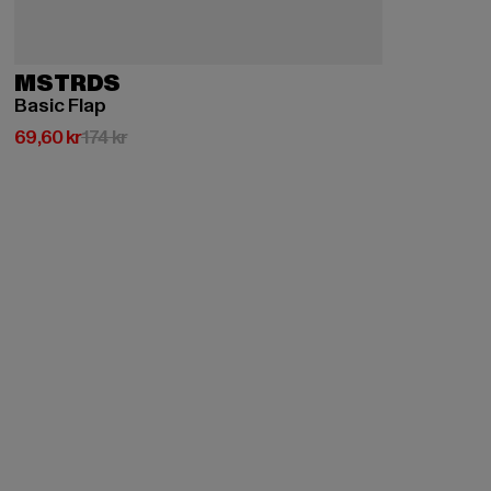
MSTRDS
Basic Flap
Nuvarande pris: 69,60 kr
Kampanjpris: 174 kr
69,60 kr
174 kr