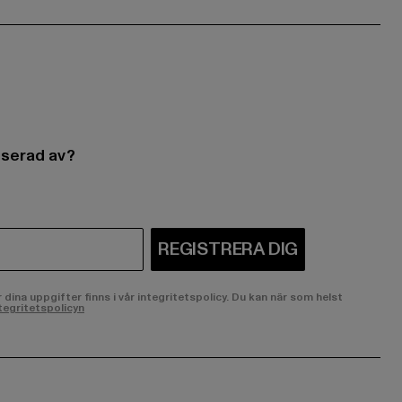
esserad av?
REGISTRERA DIG
ina uppgifter finns i vår integritetspolicy. Du kan när som helst
tegritetspolicyn