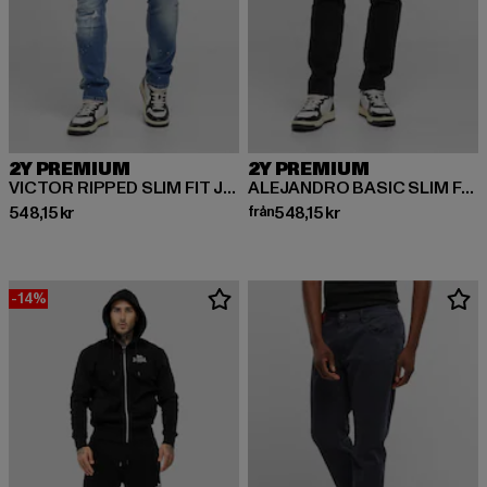
2Y PREMIUM
2Y PREMIUM
VICTOR RIPPED SLIM FIT JEANS
ALEJANDRO BASIC SLIM FIT JEANS
Nuvarande pris: 548,15 kr
Nuvarande pris: Från 548,15 kr
548,15 kr
från
548,15 kr
-14%