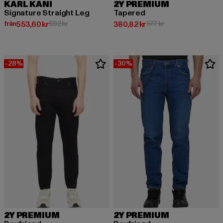
KARL KANI
2Y PREMIUM
Signature Straight Leg
Tapered
Nuvarande pris: Från 553,60 kr
Kampanjpris: 692 kr
Nuvarande pris: 380,82 kr
Kampanjpris: 577 kr
från
553,60 kr
692 kr
380,82 kr
577 kr
-28%
-30%
2Y PREMIUM
2Y PREMIUM