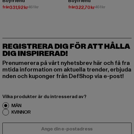
Boyfriend
Boyfriend
Nuvarande pris: Från 331,92 kr
Kampanjpris: 461 kr
Nuvarande pris: Från 322,70 kr
Kampanjpris: 46
från
331,92 kr
461 kr
från
322,70 kr
461 kr
REGISTRERA DIG FÖR ATT HÅLLA
DIG INSPIRERAD!
Prenumerera på vårt nyhetsbrev här och få fra
mtida information om aktuella trender, erbjuda
nden och kuponger från DefShop via e-post!
Vilka produkter är du intresserad av?
MÄN
KVINNOR
E-POST