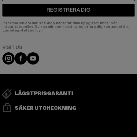
REGISTRERA DIG
Information om hur DefShop hanterar dina uppgifter finns i vår
integritetspolicy. Du kan när som helst avregistrera dig kostnadsfritt.
Läs integritetspolicyn
Visit our Instagram page:
Visit our Facebook page:
Visit our YouTube channel:
LÄGSTPRISGARANTI
SÄKER UTCHECKNING