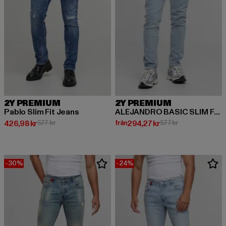
2Y PREMIUM
2Y PREMIUM
Pablo Slim Fit Jeans
ALEJANDRO BASIC SLIM FIT JEANS
Nuvarande pris: 426,98 kr
Kampanjpris: 577 kr
Nuvarande pris: Från 294,27 kr
Kampanjpris: 57
426,98 kr
577 kr
från
294,27 kr
577 kr
-30%
-24%