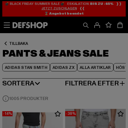
💣 BLACK FRIDAY SUMMER SALE 💣 ESKALATION:
BIS ZU -65%
❱❱
Hoppa
Hoppa
Hoppa
JETZT ZUSCHLAGEN
❰❰
till
till
till
⌛️ Angebot beendet
Innehåll
Sidfot
Produktgalleri
TILLBAKA
PANTS & JEANS SALE
ADIDAS STAN SMITH
ADIDAS ZX
ALLA ARTIKLAR
HÖST
SORTERA
FILTRERA EFTER
MEST POPULÄRT
1005 PRODUKTER
-14%
-38%