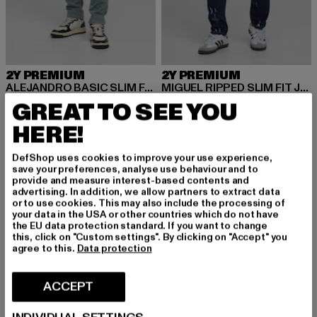
2Y PREMIUM
2Y PREMIUM
ALEJANDRO BASIC SLIM FIT JEANS
MIGUEL RIPPED SLIM FIT JEANS
Nuvarande pris: 346,20 kr
Kampanjpris: 577 kr
Nuvarande pris: 369,28 kr
Kampanjpris: 577 kr
346,20 kr
577 kr
369,28 kr
577 kr
GREAT TO SEE YOU
HERE!
DefShop uses cookies to improve your use experience,
-57%
-36%
save your preferences, analyse use behaviour and to
provide and measure interest-based contents and
advertising. In addition, we allow partners to extract data
or to use cookies. This may also include the processing of
your data in the USA or other countries which do not have
the EU data protection standard. If you want to change
this, click on "Custom settings". By clicking on "Accept" you
agree to this.
Data protection
ACCEPT