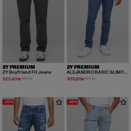
2Y PREMIUM
2Y PREMIUM
2Y Boyfriend Fit Jeans
ALEJANDRO BASIC SLIM FIT JEANS
Nuvarande pris: 323,40 kr
Kampanjpris: 462 kr
Nuvarande pris: 305,81 kr
Kampanjpris: 577 kr
323,40 kr
462 kr
305,81 kr
577 kr
-26%
-49%