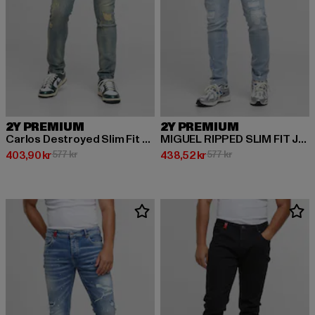
2Y PREMIUM
2Y PREMIUM
Carlos Destroyed Slim Fit Jeans
MIGUEL RIPPED SLIM FIT JEANS
Nuvarande pris: 403,90 kr
Kampanjpris: 577 kr
Nuvarande pris: 438,52 kr
Kampanjpris: 577 kr
403,90 kr
577 kr
438,52 kr
577 kr