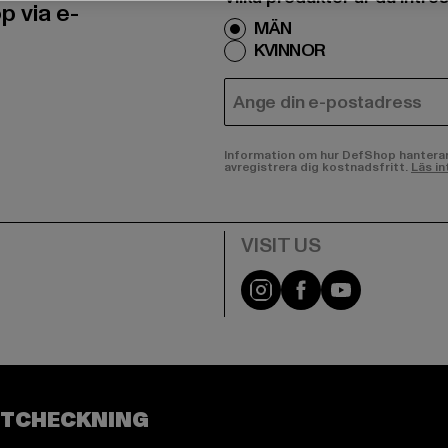
 via e-
MÄN
KVINNOR
E-POST
Information om hur DefShop hanterar d
avregistrera dig kostnadsfritt.
Läs in
Visit our Instagram pa
Visit our Facebo
Visit our Y
UTCHECKNING