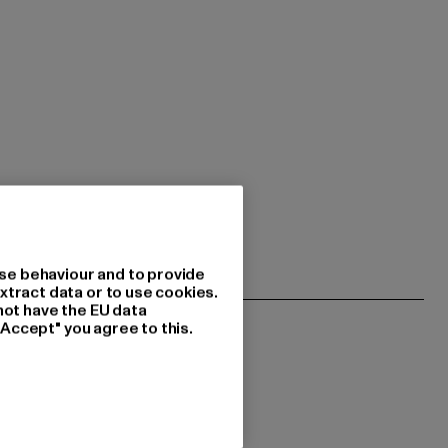
se behaviour and to provide
xtract data or to use cookies.
not have the EU data
"Accept" you agree to this.
esserad av?