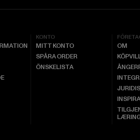
KONTO
FÖRETA
ORMATION
MITT KONTO
OM
SPÅRA ORDER
KÖPVIL
ÖNSKELISTA
ÅNGER
DE
INTEGR
JURIDI
INSPIR
TILGJE
LÆRIN