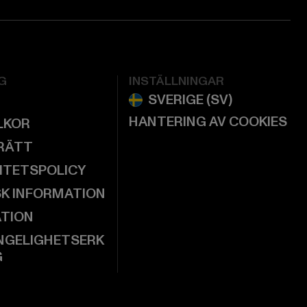
G
INSTÄLLNINGAR
HANTERING AV COOKIES
LKOR
RÄTT
ITETSPOLICY
SK INFORMATION
ATION
NGELIGHETSERK
G