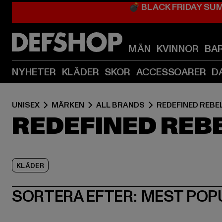
💣 BLACK FRIDAY SU
MÄN
KVINNOR
BA
NYHETER
KLÄDER
SKOR
ACCESSOARER
D
UNISEX
MÄRKEN
ALL BRANDS
REDEFINED REBE
REDEFINED REB
KLÄDER
SORTERA EFTER:
MEST POP