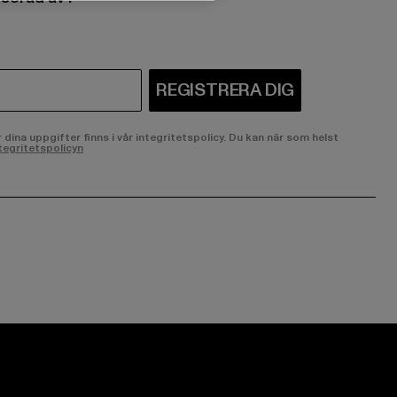
REGISTRERA DIG
ina uppgifter finns i vår integritetspolicy. Du kan när som helst
tegritetspolicyn
ge:
ok page:
ouTube channel: