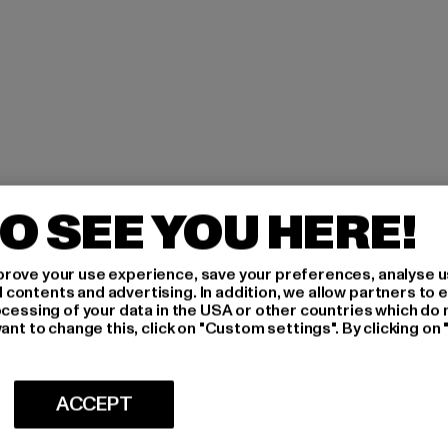
O SEE YOU HERE!
rove your use experience, save your preferences, analyse u
ontents and advertising. In addition, we allow partners to e
ocessing of your data in the USA or other countries which do 
T HÅLLA DIG
ant to change this, click on "Custom settings". By clicking on 
ACCEPT
h få
r,
Vilka produkter är du intr