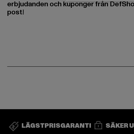
erbjudanden och kuponger från DefShop
post!
LÄGSTPRISGARANTI
SÄKER 