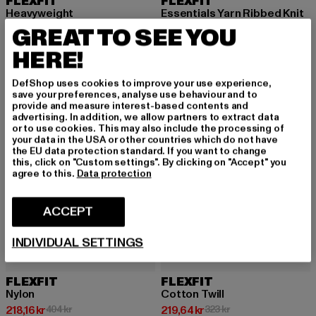
FLEXFIT
FLEXFIT
Heavyweight
Essentials Yarn Ribbed Knit
Nuvarande pris: 116,48 kr
Kampanjpris: 208 kr
Nuvarande pris: 138,72 kr
Kampanjpris: 289 kr
116,48 kr
208 kr
138,72 kr
289 kr
GREAT TO SEE YOU
HERE!
DefShop uses cookies to improve your use experience,
-46%
-32%
save your preferences, analyse use behaviour and to
provide and measure interest-based contents and
advertising. In addition, we allow partners to extract data
or to use cookies. This may also include the processing of
your data in the USA or other countries which do not have
the EU data protection standard. If you want to change
this, click on "Custom settings". By clicking on "Accept" you
agree to this.
Data protection
ACCEPT
INDIVIDUAL SETTINGS
FLEXFIT
FLEXFIT
Nylon
Cotton Twill
Nuvarande pris: 218,16 kr
Kampanjpris: 404 kr
Nuvarande pris: 219,64 kr
Kampanjpris: 323 kr
218,16 kr
404 kr
219,64 kr
323 kr