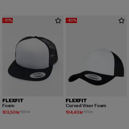
-31%
-40%
FLEXFIT
FLEXFIT
Foam
Curved Visor Foam
Nuvarande pris: 103,50 kr
Kampanjpris: 150 kr
Nuvarande pris: 104,40 kr
Kampanjpris: 174 kr
103,50 kr
150 kr
104,40 kr
174 kr