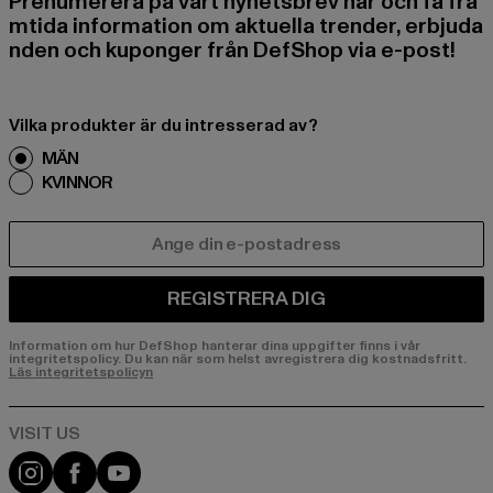
Prenumerera på vårt nyhetsbrev här och få fra
mtida information om aktuella trender, erbjuda
nden och kuponger från DefShop via e-post!
Vilka produkter är du intresserad av?
MÄN
KVINNOR
E-POST
REGISTRERA DIG
Information om hur DefShop hanterar dina uppgifter finns i vår
integritetspolicy. Du kan när som helst avregistrera dig kostnadsfritt.
Läs integritetspolicyn
Visit our Instagram page:
Visit our Facebook page:
Visit our YouTube channel: