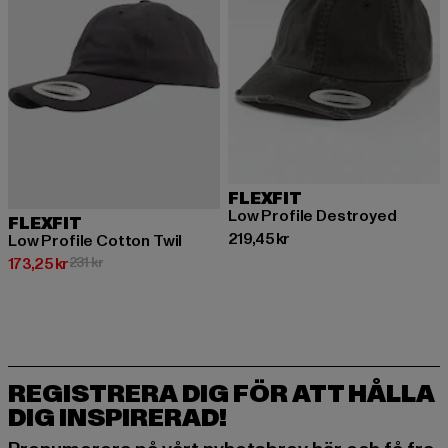
FLEXFIT
Low Profile Destroyed
FLEXFIT
Nuvarande pris: 219,45 kr
219,45 kr
Low Profile Cotton Twil
Nuvarande pris: 173,25 kr
Kampanjpris: 231 kr
173,25 kr
231 kr
REGISTRERA DIG FÖR ATT HÅLLA
DIG INSPIRERAD!