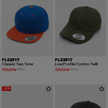
FLEXFIT
FLEXFIT
Classic Two Tone
Low Profile Cotton Twill
Nuvarande pris: 138,60 kr
Kampanjpris: 231 kr
Nuvarande pris: 138,60 kr
Kampanjpris: 231 kr
138,60 kr
231 kr
138,60 kr
231 kr
-25%