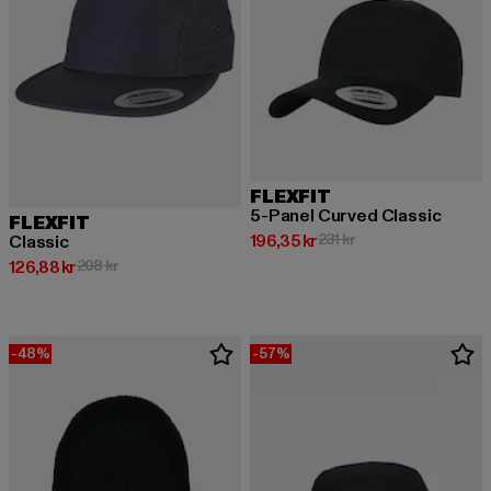
FLEXFIT
5-Panel Curved Classic
FLEXFIT
Nuvarande pris: 196,35 kr
Kampanjpris: 231 kr
196,35 kr
231 kr
Classic
Nuvarande pris: 126,88 kr
Kampanjpris: 208 kr
126,88 kr
208 kr
-48%
-57%