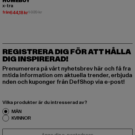
HOMEBOY
x-tra
Nuvarande pris: Från 644,18 kr
Kampanjpris: 1 039 kr
från
644,18 kr
1 039 kr
REGISTRERA DIG FÖR ATT HÅLLA
DIG INSPIRERAD!
Prenumerera på vårt nyhetsbrev här och få fra
mtida information om aktuella trender, erbjuda
nden och kuponger från DefShop via e-post!
Vilka produkter är du intresserad av?
MÄN
KVINNOR