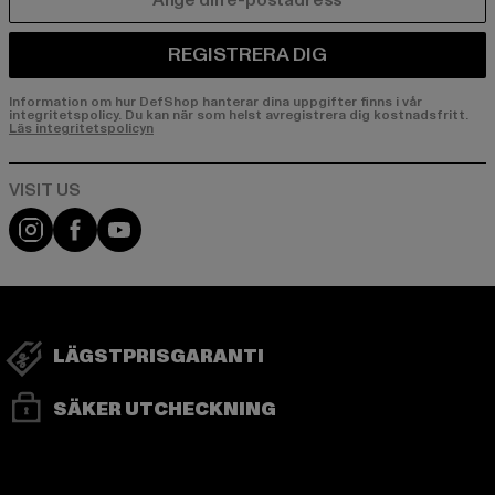
E-POST
REGISTRERA DIG
Information om hur DefShop hanterar dina uppgifter finns i vår
integritetspolicy. Du kan när som helst avregistrera dig kostnadsfritt.
Läs integritetspolicyn
Visit our Instagram page:
Visit our Facebook page:
Visit our YouTube channel:
LÄGSTPRISGARANTI
SÄKER UTCHECKNING