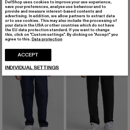
DefShop uses cookies to improve your use experience,
save your preferences, analyse use behaviour and to
provide and measure interest-based contents and
HOMEBOY
advertising. In addition, we allow partners to extract data
x-tra BAGGY Denim
or to use cookies. This may also include the processing of
HOMEBOY
your data in the USA or other countries which do not have
Nuvarande pris: 554,40 kr
Kampanjpris: 924 kr
554,40 kr
924 kr
x-tra BAGGY
the EU data protection standard. If you want to change
Nuvarande pris: 680,86 kr
Kampanjpris: 1 154 
680,86 kr
1 154 kr
this, click on "Custom settings". By clicking on "Accept" you
agree to this.
Data protection
ACCEPT
-40%
-38%
INDIVIDUAL SETTINGS