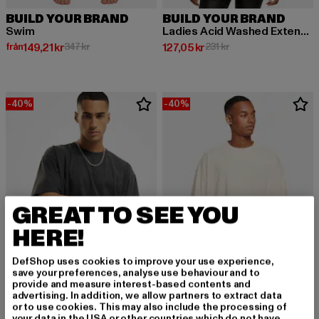
BUILD YOUR BRAND
BUILD YOUR BRAND
Swim
Ladies Acid Washed Extended Shoulder
Nuvarande pris: Från 149,21 kr
Kampanjpris: 347 kr
Nuvarande pris: 127,05 kr
Kampanjpris: 231 kr
från
149,21 kr
347 kr
127,05 kr
231 kr
-40%
-40%
GREAT TO SEE YOU
HERE!
DefShop uses cookies to improve your use experience,
save your preferences, analyse use behaviour and to
provide and measure interest-based contents and
advertising. In addition, we allow partners to extract data
BUILD YOUR BRAND
BUILD YOUR BRAND
or to use cookies. This may also include the processing of
Heavy Oversize
Huge
your data in the USA or other countries which do not have