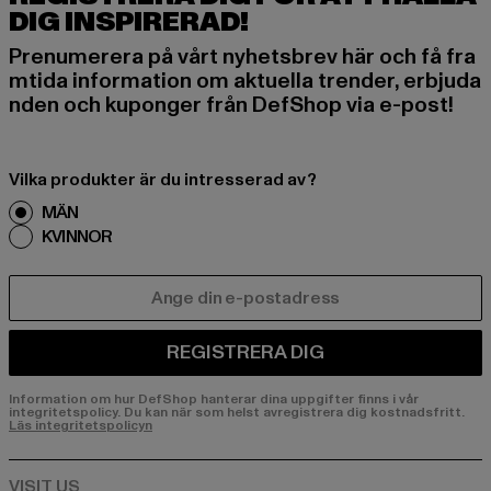
DIG INSPIRERAD!
Prenumerera på vårt nyhetsbrev här och få fra
mtida information om aktuella trender, erbjuda
nden och kuponger från DefShop via e-post!
Vilka produkter är du intresserad av?
MÄN
KVINNOR
E-POST
REGISTRERA DIG
Information om hur DefShop hanterar dina uppgifter finns i vår
integritetspolicy. Du kan när som helst avregistrera dig kostnadsfritt.
Läs integritetspolicyn