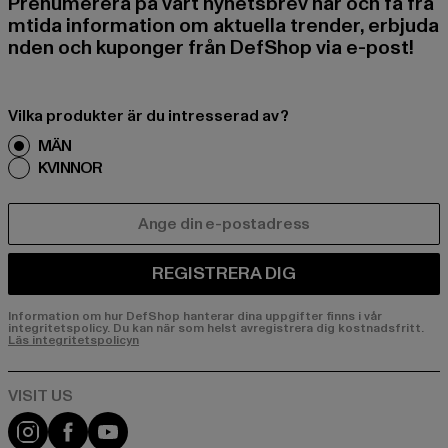
Prenumerera på vårt nyhetsbrev här och få fra
mtida information om aktuella trender, erbjuda
nden och kuponger från DefShop via e-post!
Vilka produkter är du intresserad av?
MÄN
KVINNOR
E-POST
REGISTRERA DIG
Information om hur DefShop hanterar dina uppgifter finns i vår
integritetspolicy. Du kan när som helst avregistrera dig kostnadsfritt.
Läs integritetspolicyn
Visit our Instagram page:
Visit our Facebook page:
Visit our YouTube channel: