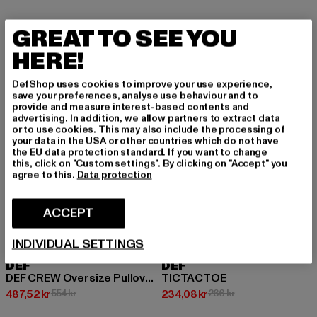
GREAT TO SEE YOU
-12%
-12%
HERE!
DefShop uses cookies to improve your use experience,
save your preferences, analyse use behaviour and to
provide and measure interest-based contents and
advertising. In addition, we allow partners to extract data
or to use cookies. This may also include the processing of
your data in the USA or other countries which do not have
the EU data protection standard. If you want to change
this, click on "Custom settings". By clicking on "Accept" you
agree to this.
Data protection
ACCEPT
INDIVIDUAL SETTINGS
DEF
DEF
DEF CREW Oversize Pullover
TICTACTOE
Nuvarande pris: 487,52 kr
Kampanjpris: 554 kr
Nuvarande pris: 234,08 kr
Kampanjpris: 266 k
487,52 kr
554 kr
234,08 kr
266 kr