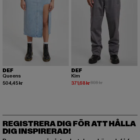
DEF
DEF
Queens
Kim
Nuvarande pris: 504,45 kr
Nuvarande pris: 371,68 kr
Kampanjpris: 808 kr
504,45 kr
371,68 kr
808 kr
REGISTRERA DIG FÖR ATT HÅLLA
DIG INSPIRERAD!