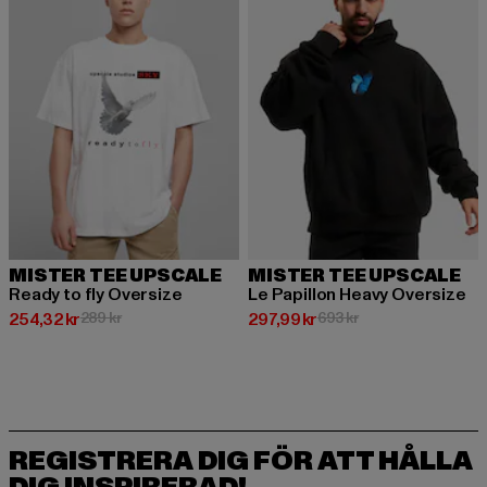
MISTER TEE UPSCALE
MISTER TEE UPSCALE
Ready to fly Oversize
Le Papillon Heavy Oversize
Nuvarande pris: 254,32 kr
Kampanjpris: 289 kr
Nuvarande pris: 297,99 kr
Kampanjpris: 693 k
254,32 kr
289 kr
297,99 kr
693 kr
REGISTRERA DIG FÖR ATT HÅLLA