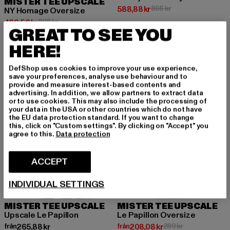
MISTER TEE UPSCALE
Nuvarande pris: 588,88 kr
Kampanjpris: 866 k
588,88 kr
866 kr
NY Homage Oversize
Nuvarande pris: 460,56 kr
Kampanjpris: 808 kr
460,56 kr
808 kr
GREAT TO SEE YOU
HERE!
-28%
DefShop uses cookies to improve your use experience,
save your preferences, analyse use behaviour and to
provide and measure interest-based contents and
advertising. In addition, we allow partners to extract data
or to use cookies. This may also include the processing of
your data in the USA or other countries which do not have
the EU data protection standard. If you want to change
this, click on "Custom settings". By clicking on "Accept" you
agree to this.
Data protection
ACCEPT
INDIVIDUAL SETTINGS
MISTER TEE UPSCALE
MISTER TEE UPSCALE
Upscale Le Papillon
Le Papillon Oversize
Nuvarande pris: Från 265,88 kr
Nuvarande pris: Från 208,08 kr
Kampanjpris: 2
från
265,88 kr
från
208,08 kr
289 kr