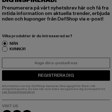
DIG INSPIRERAD!
Prenumerera på vårt nyhetsbrev här och få fra
mtida information om aktuella trender, erbjuda
nden och kuponger från DefShop via e-post!
Vilka produkter är du intresserad av?
MÄN
KVINNOR
E-POST
REGISTRERA DIG
Information om hur DefShop hanterar dina uppgifter finns i vår
integritetspolicy. Du kan när som helst avregistrera dig kostnadsfritt.
Läs integritetspolicyn