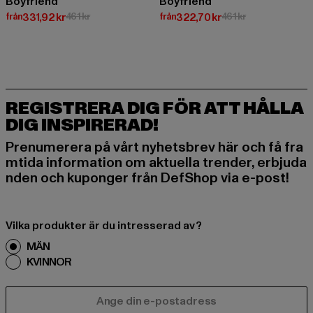
Boyfriend
Boyfriend
Nuvarande pris: Från 331,92 kr
Kampanjpris: 461 kr
Nuvarande pris: Från 322,70 kr
Kampanjpris: 46
från
331,92 kr
461 kr
från
322,70 kr
461 kr
REGISTRERA DIG FÖR ATT HÅLLA
DIG INSPIRERAD!
Prenumerera på vårt nyhetsbrev här och få fra
mtida information om aktuella trender, erbjuda
nden och kuponger från DefShop via e-post!
Vilka produkter är du intresserad av?
MÄN
KVINNOR
E-POST