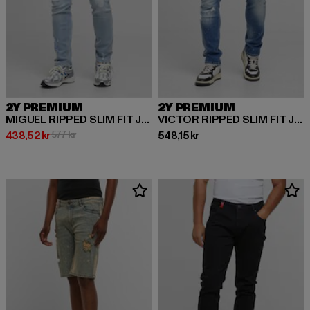
2Y PREMIUM
2Y PREMIUM
MIGUEL RIPPED SLIM FIT JEANS
VICTOR RIPPED SLIM FIT JEANS
Nuvarande pris: 438,52 kr
Kampanjpris: 577 kr
Nuvarande pris: 548,15 kr
438,52 kr
577 kr
548,15 kr