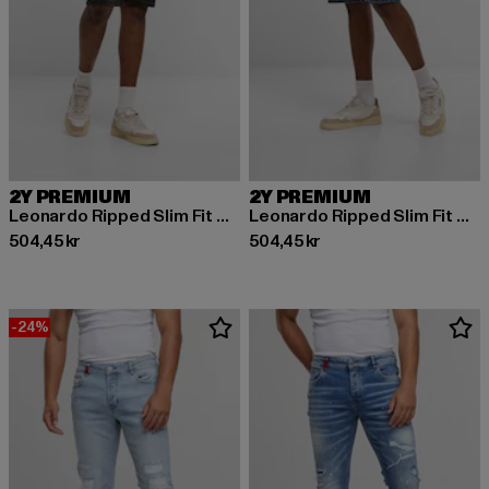
2Y PREMIUM
2Y PREMIUM
Leonardo Ripped Slim Fit Shorts
Leonardo Ripped Slim Fit Shorts
Nuvarande pris: 504,45 kr
Nuvarande pris: 504,45 kr
504,45 kr
504,45 kr
-24%