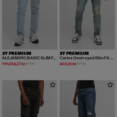
2Y PREMIUM
2Y PREMIUM
ALEJANDRO BASIC SLIM FIT JEANS
Carlos Destroyed Slim Fit Jeans
Nuvarande pris: Från 294,27 kr
Kampanjpris: 577 kr
Nuvarande pris: 403,90 kr
Kampanjpris: 577 kr
från
294,27 kr
577 kr
403,90 kr
577 kr