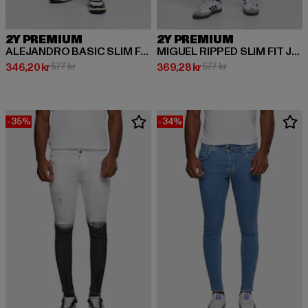
2Y PREMIUM
2Y PREMIUM
ALEJANDRO BASIC SLIM FIT JEANS
MIGUEL RIPPED SLIM FIT JEANS
Nuvarande pris: 346,20 kr
Kampanjpris: 577 kr
Nuvarande pris: 369,28 kr
Kampanjpris: 577 kr
346,20 kr
577 kr
369,28 kr
577 kr
-35%
-34%