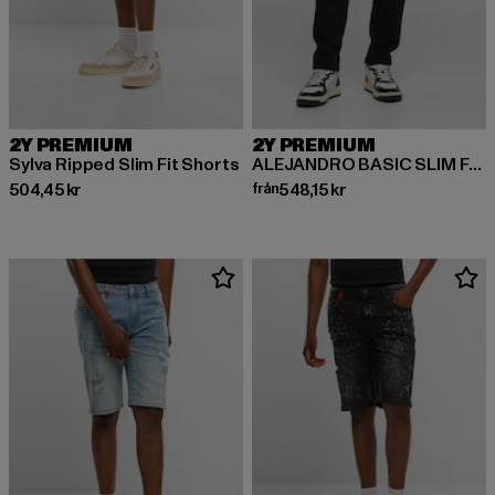
2Y PREMIUM
2Y PREMIUM
Sylva Ripped Slim Fit Shorts
ALEJANDRO BASIC SLIM FIT JEANS
Nuvarande pris: 504,45 kr
Nuvarande pris: Från 548,15 kr
504,45 kr
från
548,15 kr