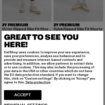
2Y PREMIUM
2Y PREMIUM
Victor Ripped Slim Fit Shorts
Sylva Ripped Slim Fit Shorts
Nuvarande pris: 504,45 kr
Nuvarande pris: 504,45 kr
504,45 kr
504,45 kr
GREAT TO SEE YOU
HERE!
DefShop uses cookies to improve your use experience,
save your preferences, analyse use behaviour and to
provide and measure interest-based contents and
advertising. In addition, we allow partners to extract data
or to use cookies. This may also include the processing of
your data in the USA or other countries which do not have
the EU data protection standard. If you want to change
this, click on "Custom settings". By clicking on "Accept" you
agree to this.
Data protection
ACCEPT