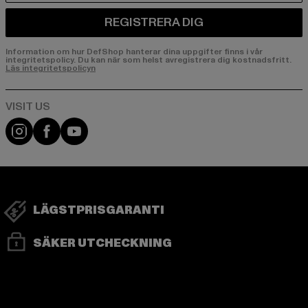
REGISTRERA DIG
Information om hur DefShop hanterar dina uppgifter finns i vår
integritetspolicy. Du kan när som helst avregistrera dig kostnadsfritt.
Läs integritetspolicyn
Visit our Instagram page:
Visit our Facebook page:
Visit our YouTube channel:
LÄGSTPRISGARANTI
SÄKER UTCHECKNING