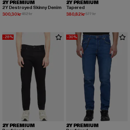
2Y PREMIUM
2Y PREMIUM
2Y Destroyed Skinny Denim
Tapered
Nuvarande pris: 300,30 kr
Kampanjpris: 462 kr
Nuvarande pris: 380,82 kr
Kampanjpris: 577 kr
300,30 kr
462 kr
380,82 kr
577 kr
-28%
-30%
2Y PREMIUM
2Y PREMIUM