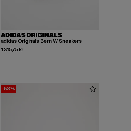
ADIDAS ORIGINALS
adidas Originals Bern W Sneakers
Nuvarande pris: 1 315,75 kr
1 315,75 kr
-53%