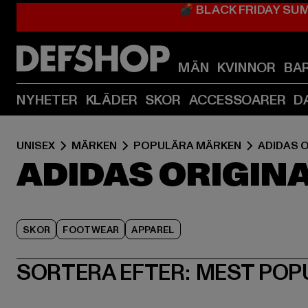
💣 BLACK FRIDAY SU
MÄN
KVINNOR
BA
NYHETER
KLÄDER
SKOR
ACCESSOARER
D
UNISEX
MÄRKEN
POPULÄRA MÄRKEN
ADIDAS 
ADIDAS ORIGIN
SKOR
FOOTWEAR
APPAREL
SORTERA EFTER:
MEST POP