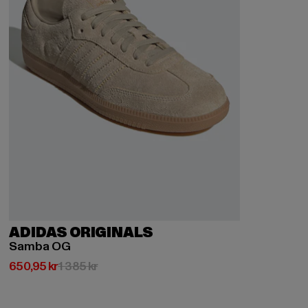
ADIDAS ORIGINALS
Samba OG
Nuvarande pris: 650,95 kr
Kampanjpris: 1 385 kr
650,95 kr
1 385 kr