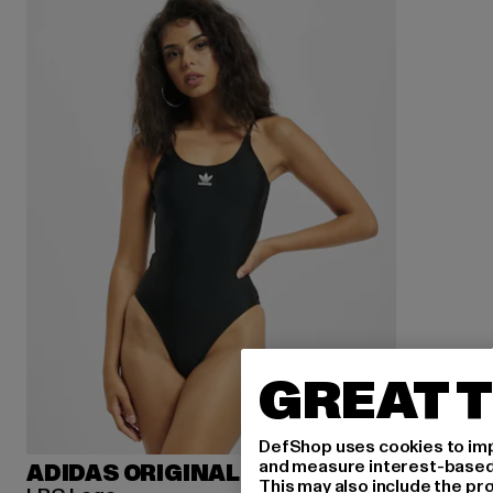
GREAT T
DefShop uses cookies to imp
and measure interest-based c
ADIDAS ORIGINALS
This may also include the pr