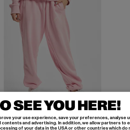
O SEE YOU HERE!
ADIDAS ORIGINALS
rove your use experience, save your preferences, analyse u
Track
ontents and advertising. In addition, we allow partners to e
Nuvarande pris: 297,99 kr
Kampanjpris: 693 kr
297,99 kr
693 kr
ocessing of your data in the USA or other countries which do 