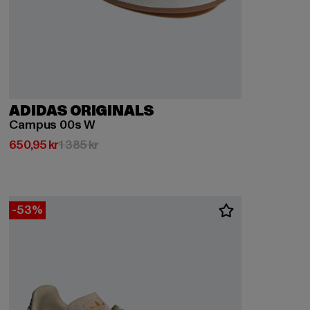
ADIDAS ORIGINALS
Campus 00s W
Nuvarande pris: 650,95 kr
Kampanjpris: 1 385 kr
650,95 kr
1 385 kr
-53%