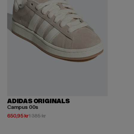
ADIDAS ORIGINALS
Campus 00s
Nuvarande pris: 650,95 kr
Kampanjpris: 1 385 kr
650,95 kr
1 385 kr