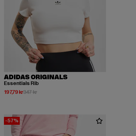
ADIDAS ORIGINALS
Essentials Rib
Nuvarande pris: 197,79 kr
Kampanjpris: 347 kr
197,79 kr
347 kr
-57%