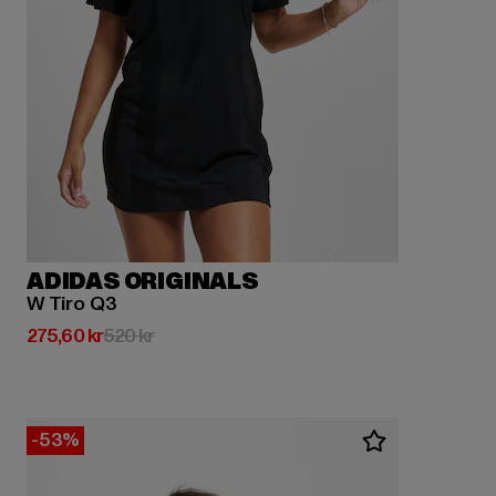
ADIDAS ORIGINALS
W Tiro Q3
Nuvarande pris: 275,60 kr
Kampanjpris: 520 kr
275,60 kr
520 kr
-53%