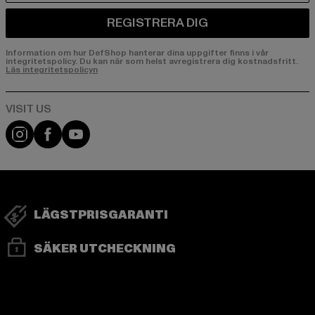
REGISTRERA DIG
Information om hur DefShop hanterar dina uppgifter finns i vår
integritetspolicy. Du kan när som helst avregistrera dig kostnadsfritt.
Läs integritetspolicyn
Visit our Instagram page:
Visit our Facebook page:
Visit our YouTube channel:
LÄGSTPRISGARANTI
SÄKER UTCHECKNING