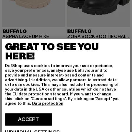
BUFFALO
BUFFALO
ASPHA LACE UP HIKE
ZORA SOCK BOOTIE CHAIN - VEGAN NAPPA
Nuvarande pris: 1 535,20 kr
Nuvarande pris: 807,10 kr
Kampanjpris: 1 153 k
1 535,20 kr
807,10 kr
1 153 kr
GREAT TO SEE YOU
HERE!
DefShop uses cookies to improve your use experience,
-31%
-10%
save your preferences, analyse use behaviour and to
provide and measure interest-based contents and
advertising. In addition, we allow partners to extract data
or to use cookies. This may also include the processing of
your data in the USA or other countries which do not have
the EU data protection standard. If you want to change
this, click on "Custom settings". By clicking on "Accept" you
agree to this.
Data protection
ACCEPT