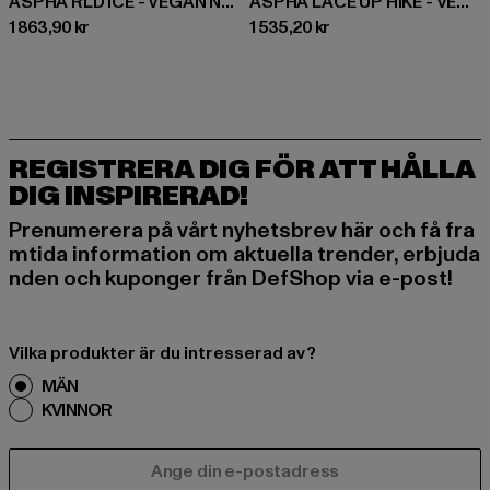
ASPHA RLD ICE - VEGAN NAPPA
ASPHA LACE UP HIKE - VEGAN NUBUCK/MESH
Nuvarande pris: 1 863,90 kr
Nuvarande pris: 1 535,20 kr
1 863,90 kr
1 535,20 kr
REGISTRERA DIG FÖR ATT HÅLLA
DIG INSPIRERAD!
Prenumerera på vårt nyhetsbrev här och få fra
mtida information om aktuella trender, erbjuda
nden och kuponger från DefShop via e-post!
Vilka produkter är du intresserad av?
MÄN
KVINNOR
E-POST