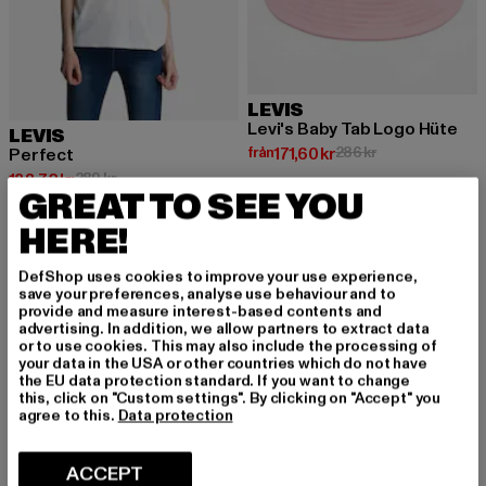
LEVIS
Levi's Baby Tab Logo Hüte
LEVIS
Nuvarande pris: Från 171,60 kr
Kampanjpris: 286
från
171,60 kr
286 kr
Perfect
Nuvarande pris: 138,72 kr
Kampanjpris: 289 kr
138,72 kr
289 kr
GREAT TO SEE YOU
HERE!
-52%
-60%
DefShop uses cookies to improve your use experience,
save your preferences, analyse use behaviour and to
provide and measure interest-based contents and
advertising. In addition, we allow partners to extract data
or to use cookies. This may also include the processing of
your data in the USA or other countries which do not have
the EU data protection standard. If you want to change
this, click on "Custom settings". By clicking on "Accept" you
agree to this.
Data protection
ACCEPT