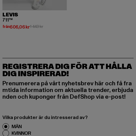
LEVIS
711™
Nuvarande pris: Från 606,06 kr
Kampanjpris: 1 443 kr
från
606,06 kr
1 443 kr
REGISTRERA DIG FÖR ATT HÅLLA
DIG INSPIRERAD!
Prenumerera på vårt nyhetsbrev här och få fra
mtida information om aktuella trender, erbjuda
nden och kuponger från DefShop via e-post!
Vilka produkter är du intresserad av?
MÄN
KVINNOR