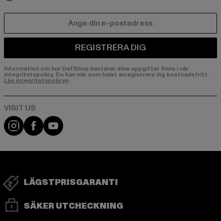
E-POST
REGISTRERA DIG
Information om hur DefShop hanterar dina uppgifter finns i vår
integritetspolicy. Du kan när som helst avregistrera dig kostnadsfritt.
Läs integritetspolicyn
Visit our Instagram page:
Visit our Facebook page:
Visit our YouTube channel:
LÄGSTPRISGARANTI
SÄKER UTCHECKNING