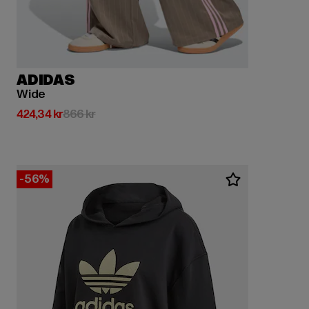
ADIDAS
Wide
Nuvarande pris: 424,34 kr
Kampanjpris: 866 kr
424,34 kr
866 kr
-56%