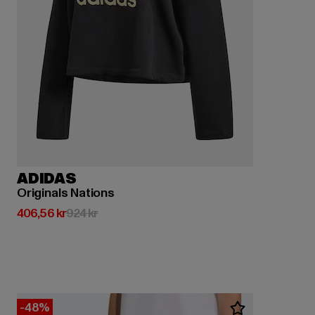
ADIDAS
Originals Nations
Nuvarande pris: 406,56 kr
Kampanjpris: 924 kr
406,56 kr
924 kr
-48%