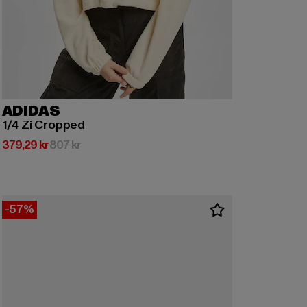
ADIDAS
1/4 Zi Cropped
Nuvarande pris: 379,29 kr
Kampanjpris: 807 kr
379,29 kr
807 kr
-57%