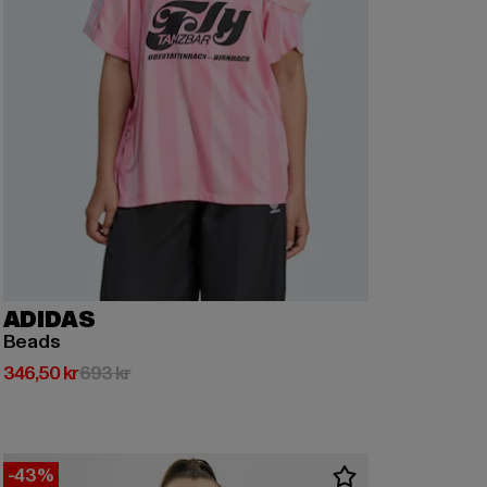
ADIDAS
Beads
Nuvarande pris: 346,50 kr
Kampanjpris: 693 kr
346,50 kr
693 kr
-43%