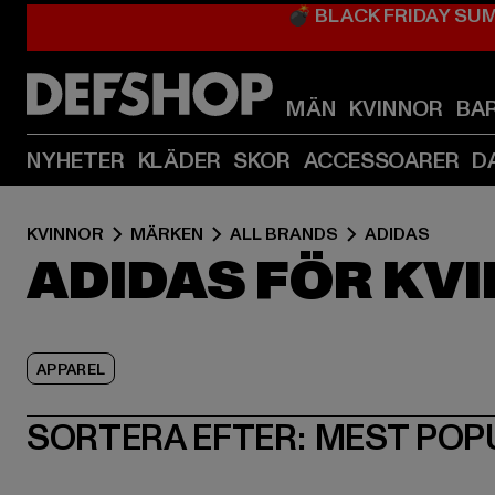
💣 BLACK FRIDAY SU
MÄN
KVINNOR
BA
NYHETER
KLÄDER
SKOR
ACCESSOARER
D
KVINNOR
MÄRKEN
ALL BRANDS
ADIDAS
ADIDAS FÖR KV
APPAREL
SORTERA EFTER:
MEST POP