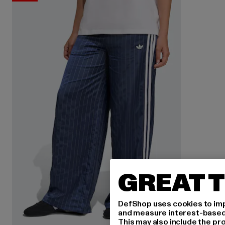
GREAT T
DefShop uses cookies to imp
and measure interest-based c
This may also include the pr