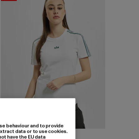
se behaviour and to provide
xtract data or to use cookies.
ADIDAS
not have the EU data