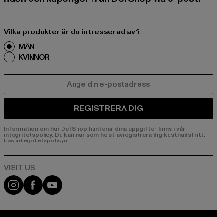
Vilka produkter är du intresserad av?
MÄN
KVINNOR
E-POST
REGISTRERA DIG
Information om hur DefShop hanterar dina uppgifter finns i vår
integritetspolicy. Du kan när som helst avregistrera dig kostnadsfritt.
Läs integritetspolicyn
Visit our Instagram page:
Visit our Facebook page:
Visit our YouTube channel: