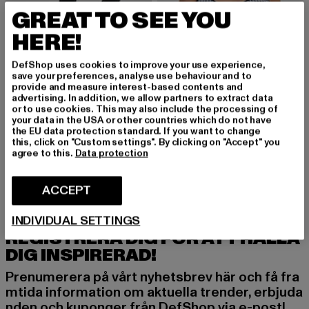
GREAT TO SEE YOU
HERE!
DefShop uses cookies to improve your use experience,
save your preferences, analyse use behaviour and to
provide and measure interest-based contents and
advertising. In addition, we allow partners to extract data
FREDDY
or to use cookies. This may also include the processing of
Top
your data in the USA or other countries which do not have
FREDDY
Nuvarande pris: Från 298,45 kr
Kampanjpris: 63
the EU data protection standard. If you want to change
från
298,45 kr
635 kr
Freddy Regular-Waist WR.UP Shaping Jeggings
this, click on "Custom settings". By clicking on "Accept" you
Nuvarande pris: Från 604,56 kr
Kampanjpris: 1 374 kr
från
604,56 kr
1 374 kr
agree to this.
Data protection
ACCEPT
INDIVIDUAL SETTINGS
REGISTRERA DIG FÖR ATT HÅLLA
DIG INSPIRERAD!
Prenumerera på vårt nyhetsbrev här och få fra
mtida information om aktuella trender, erbjuda
nden och kuponger från DefShop via e-post!