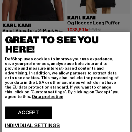
KARL KANI
Og Hooded Long Puffer
KARL KANI
Nuvarande pris: 1 038,60 kr
Kampanjpris: 1 731
1 038,60 kr
1 731 kr
Small Signature 2-Pack Essential Tight
GREAT TO SEE YOU
Nuvarande pris: 414,18 kr
Kampanjpris: 531 kr
414,18 kr
531 kr
HERE!
DefShop uses cookies to improve your use experience,
-14%
NY
-10%
save your preferences, analyse use behaviour and to
provide and measure interest-based contents and
advertising. In addition, we allow partners to extract data
or to use cookies. This may also include the processing of
your data in the USA or other countries which do not have
the EU data protection standard. If you want to change
this, click on "Custom settings". By clicking on "Accept" you
agree to this.
Data protection
ACCEPT
INDIVIDUAL SETTINGS