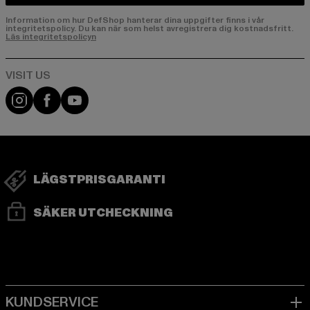
Information om hur DefShop hanterar dina uppgifter finns i vår
integritetspolicy. Du kan när som helst avregistrera dig kostnadsfritt.
Läs integritetspolicyn
Visit our Instagram page:
Visit our Facebook page:
Visit our YouTube channel:
LÄGSTPRISGARANTI
SÄKER UTCHECKNING