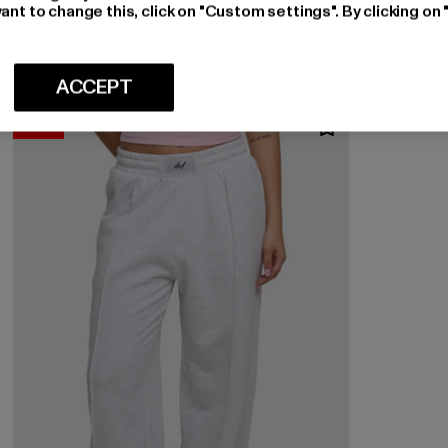
DEF Mika Cargo
ant to change this, click on "Custom settings". By clicking on 
Nuvarande pris: 542,38 kr
542,38 kr
ACCEPT
-22%