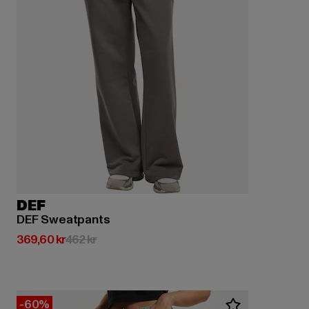
DEF
DEF Sweatpants
Nuvarande pris: 369,60 kr
Kampanjpris: 462 kr
369,60 kr
462 kr
-60%