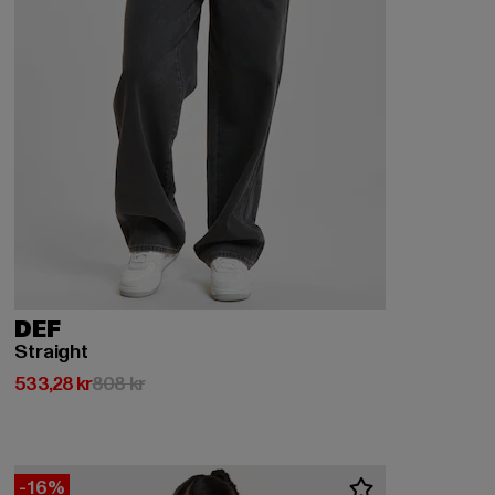
DEF
Straight
Nuvarande pris: 533,28 kr
Kampanjpris: 808 kr
533,28 kr
808 kr
-16%