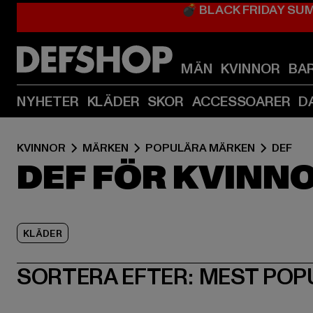
💣 BLACK FRIDAY SU
MÄN
KVINNOR
BA
NYHETER
KLÄDER
SKOR
ACCESSOARER
D
KVINNOR
MÄRKEN
POPULÄRA MÄRKEN
DEF
DEF FÖR KVINN
KLÄDER
SORTERA EFTER:
MEST POP