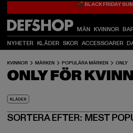
💣 BLACK FRIDAY SU
MÄN
KVINNOR
BA
NYHETER
KLÄDER
SKOR
ACCESSOARER
D
KVINNOR
MÄRKEN
POPULÄRA MÄRKEN
ONLY
ONLY FÖR KVIN
KLÄDER
SORTERA EFTER:
MEST POP