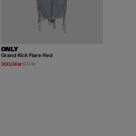
ONLY
Grand Kick Flare Red
Nuvarande pris: 300,04 kr
Kampanjpris: 577 kr
300,04 kr
577 kr