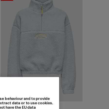
se behaviour and to provide
xtract data or to use cookies.
ONLY
not have the EU data