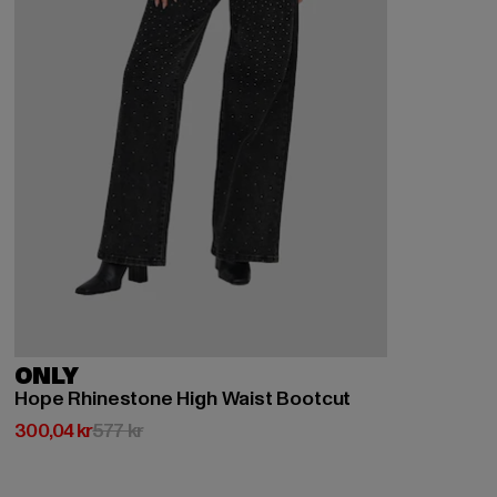
ONLY
Hope Rhinestone High Waist Bootcut
Nuvarande pris: 300,04 kr
Kampanjpris: 577 kr
300,04 kr
577 kr