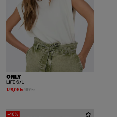
ONLY
LIFE S/L
Nuvarande pris: 128,05 kr
Kampanjpris: 197 kr
128,05 kr
197 kr
-46%