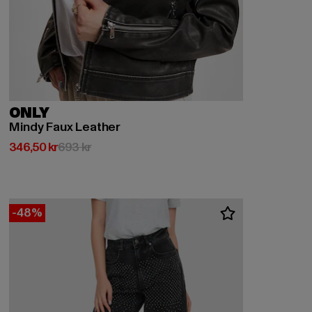
ONLY
Mindy Faux Leather
Nuvarande pris: 346,50 kr
Kampanjpris: 693 kr
346,50 kr
693 kr
-48%