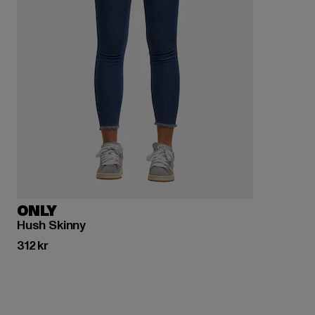
ONLY
Hush Skinny
Nuvarande pris: 312 kr
312 kr