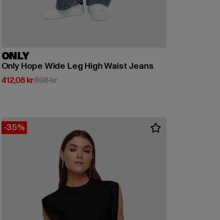
ONLY
Only Hope Wide Leg High Waist Jeans
Nuvarande pris: 412,08 kr
Kampanjpris: 808 kr
412,08 kr
808 kr
-35%