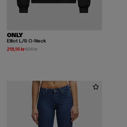
ONLY
Elliot L/S O-Neck
Nuvarande pris: 218,16 kr
Kampanjpris: 404 kr
218,16 kr
404 kr