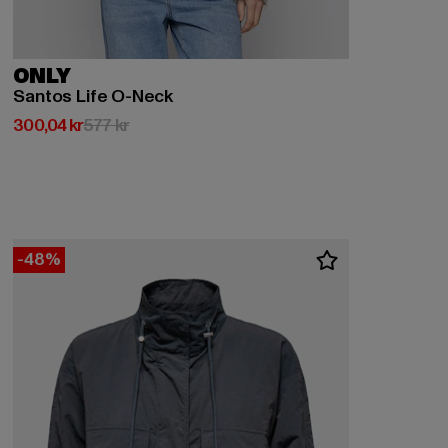
ONLY
Santos Life O-Neck
Nuvarande pris: 300,04 kr
Kampanjpris: 577 kr
300,04 kr
577 kr
-48%