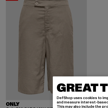
GREAT T
DefShop uses cookies to imp
and measure interest-based c
ONLY
This may also include the pr