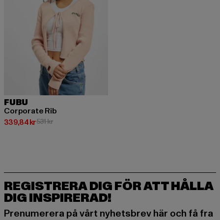
FUBU
Corporate Rib
Nuvarande pris: 339,84 kr
Kampanjpris: 531 kr
339,84 kr
531 kr
REGISTRERA DIG FÖR ATT HÅLLA
DIG INSPIRERAD!
Prenumerera på vårt nyhetsbrev här och få fra