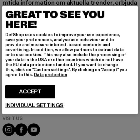
mtida information om aktuella trender, erbjuda
nden och kuponger från DefShop via e-post!
GREAT TO SEE YOU
HERE!
Vilka produkter är du intresserad av?
DefShop uses cookies to improve your use experience,
save your preferences, analyse use behaviour and to
MÄN
provide and measure interest-based contents and
KVINNOR
advertising. In addition, we allow partners to extract data
or to use cookies. This may also include the processing of
your data in the USA or other countries which do not have
the EU data protection standard. If you want to change
E-POST
this, click on "Custom settings". By clicking on "Accept" you
agree to this.
Data protection
REGISTRERA DIG
ACCEPT
Information om hur DefShop hanterar dina uppgifter finns i vår
integritetspolicy. Du kan när som helst avregistrera dig kostnadsfritt.
Läs integritetspolicyn
INDIVIDUAL SETTINGS
Visit our Instagram page:
Visit our Facebook page:
Visit our YouTube channel: