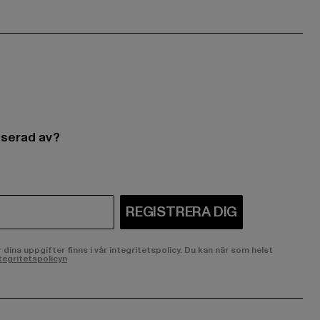
esserad av?
REGISTRERA DIG
ina uppgifter finns i vår integritetspolicy. Du kan när som helst
tegritetspolicyn