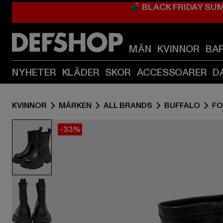
💣 BLACK FRIDAY SU
MÄN
KVINNOR
BA
NYHETER
KLÄDER
SKOR
ACCESSOARER
D
KVINNOR
MÄRKEN
ALL BRANDS
BUFFALO
F
-33%