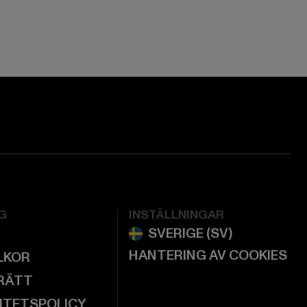
ge:
ok page:
ouTube channel:
G
INSTÄLLNINGAR
HANTERING AV COOKIES
LKOR
RÄTT
ITETSPOLICY