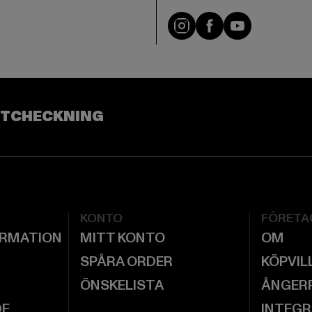
Visit our Instagram pa
Visit our Facebo
Visit our Y
UTCHECKNING
KONTO
FÖRETA
ORMATION
MITT KONTO
OM
SPÅRA ORDER
KÖPVIL
ÖNSKELISTA
ÅNGER
DE
INTEGR