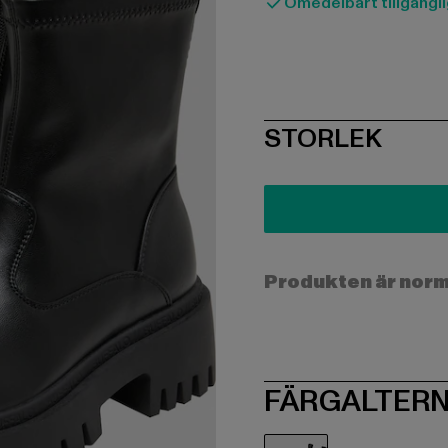
Omedelbart tillgängli
SIZE
STORLEK
Produkten är norma
FÄRGALTERN