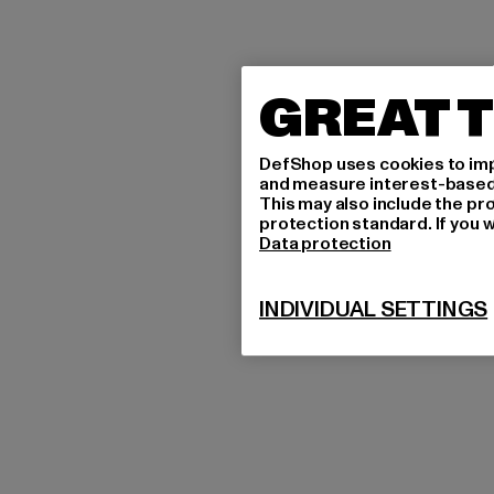
GREAT T
DefShop uses cookies to imp
and measure interest-based c
This may also include the pr
protection standard. If you w
Data protection
INDIVIDUAL SETTINGS