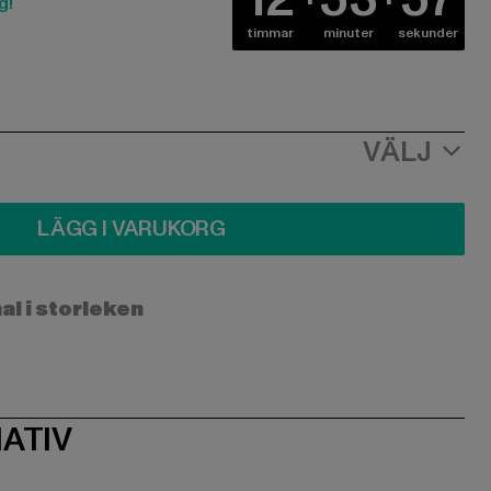
g!
timmar
minuter
sekunder
VÄLJ
LÄGG I VARUKORG
l i storleken
ATIV