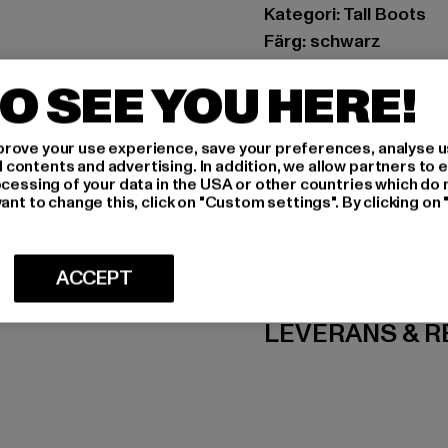
Kategori: Tall Boots
Färg: schwarz
Tillverkarens färg: bla
O SEE YOU HERE!
Art.nr: PD00010743-
Tillverkare: Buffalo 
rove your use experience, save your preferences, analyse u
ontents and advertising. In addition, we allow partners to e
Schanzenstraße 41 | 5
ocessing of your data in the USA or other countries which do 
ant to change this, click on "Custom settings". By clicking on 
STORLEK
ACCEPT
SKÖTSELINST
LEVERANS & 