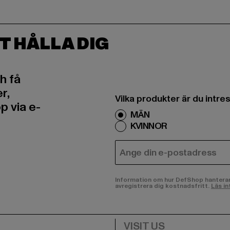
T HÅLLA DIG
h få
r,
Vilka produkter är du intr
 via e-
MÄN
KVINNOR
E-POST
Information om hur DefShop hanterar d
avregistrera dig kostnadsfritt.
Läs in