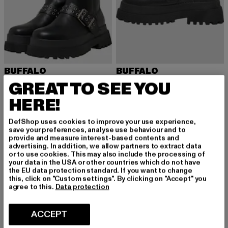
BUFFALO
BUFFALO
PLUTO MB PULL ON BOOT RIV - VEGAN NAPPA
PLUTO ZIP BUCKLE - VEGAN NAPPA
GREAT TO SEE YOU
Nuvarande pris: 1 028,70 kr
Kampanjpris: 1 270 kr
Nuvarande pris: 956,99 kr
Kampanjpris: 1 153 
1 028,70 kr
1 270 kr
956,99 kr
1 153 kr
HERE!
DefShop uses cookies to improve your use experience,
save your preferences, analyse use behaviour and to
-18%
-20%
provide and measure interest-based contents and
advertising. In addition, we allow partners to extract data
or to use cookies. This may also include the processing of
your data in the USA or other countries which do not have
the EU data protection standard. If you want to change
this, click on "Custom settings". By clicking on "Accept" you
agree to this.
Data protection
ACCEPT