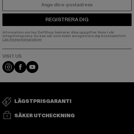
E-POST
REGISTRERA DIG
Information om hur DefShop hanterar dina uppgifter finns i vår
integritetspolicy. Du kan när som helst avregistrera dig kostnadsfritt.
Läs integritetspolicyn
Visit our Instagram page:
Visit our Facebook page:
Visit our YouTube channel:
LÄGSTPRISGARANTI
SÄKER UTCHECKNING