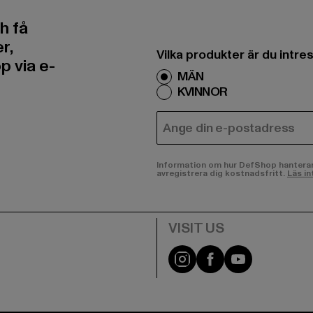
h få
r,
Vilka produkter är du intr
 via e-
MÄN
KVINNOR
E-POST
Information om hur DefShop hanterar d
avregistrera dig kostnadsfritt.
Läs in
Visit our Instagram pa
Visit our Facebo
Visit our Y