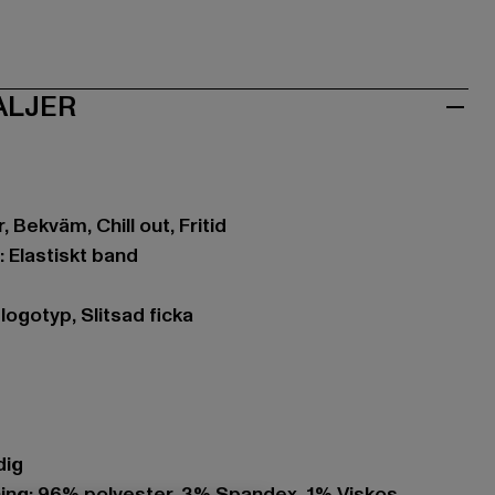
ALJER
, Bekväm, Chill out, Fritid
: Elastiskt band
logotyp, Slitsad ficka
dig
ng: 96% polyester, 3% Spandex, 1% Viskos