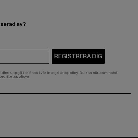
esserad av?
REGISTRERA DIG
ina uppgifter finns i vår integritetspolicy. Du kan när som helst
tegritetspolicyn
ge:
ok page:
ouTube channel: