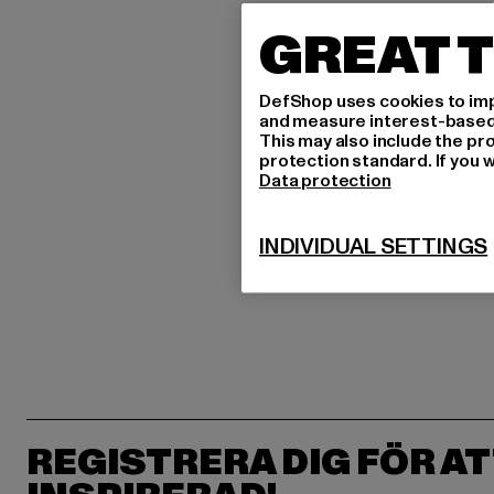
GREAT T
DefShop uses cookies to imp
and measure interest-based c
This may also include the pr
protection standard. If you w
Data protection
INDIVIDUAL SETTINGS
REGISTRERA DIG FÖR AT