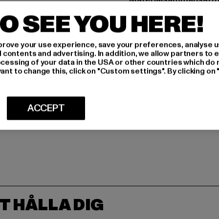
Art.nr: KD2296-17631
O SEE YOU HERE!
Tillverkare: Adidas AG
rove your use experience, save your preferences, analyse u
Adi-Dassler-Straße 1 
ontents and advertising. In addition, we allow partners to e
ocessing of your data in the USA or other countries which do 
ant to change this, click on "Custom settings". By clicking on 
STORLEK
LEVERANS & 
ACCEPT
T HÅLLA DIG