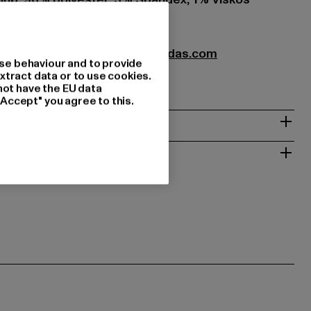
 |
serviceinfo@onlineshop.adidas.com
se behaviour and to provide
| 91074 Herzogenaurach | DE
xtract data or to use cookies.
not have the EU data
"Accept" you agree to this.
RETURER