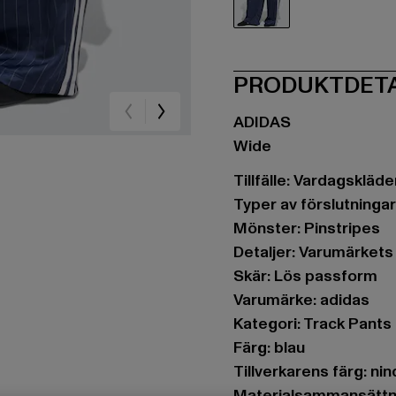
blau
PRODUKTDET
ADIDAS
Wide
Tillfälle: Vardagskläder
Typer av förslutningar
Mönster: Pinstripes
Detaljer: Varumärkets 
Skär: Lös passform
Varumärke: adidas
Kategori: Track Pants
Färg: blau
Tillverkarens färg: nin
Materialsammansättni