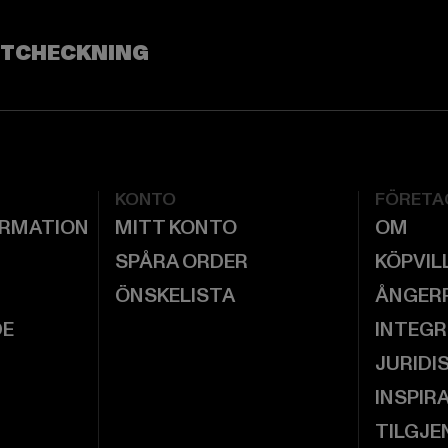
UTCHECKNING
KONTO
FÖRETA
ORMATION
MITT KONTO
OM
SPÅRA ORDER
KÖPVIL
ÖNSKELISTA
ÅNGER
DE
INTEGR
JURIDI
INSPIR
TILGJE