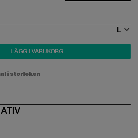
L
LÄGG I VARUKORG
l i storleken
ATIV