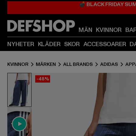
💣 BLACK FRIDAY SU
MÄN
KVINNOR
BA
NYHETER
KLÄDER
SKOR
ACCESSOARER
D
KVINNOR
MÄRKEN
ALL BRANDS
ADIDAS
APP
-48%