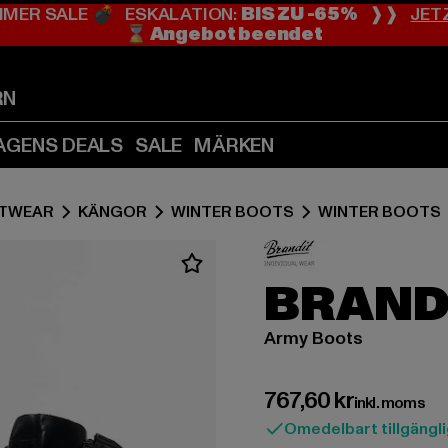
MMER SALE 💣 ESKALATION:
BIS ZU -65%
❱❱
JET
Hoppa
Hoppa
⌛️ Angebot beendet
till
till
Innehåll
Sidfot
(Tryck
(Tryck
RN
på
på
Enter)
Enter)
AGENS DEALS
SALE
MÄRKEN
TWEAR
KÄNGOR
WINTER BOOTS
WINTER BOOTS
BRAND
Army Boots
Nuvarande pris: 76
767,60 kr
inkl. moms
Omedelbart tillgängli