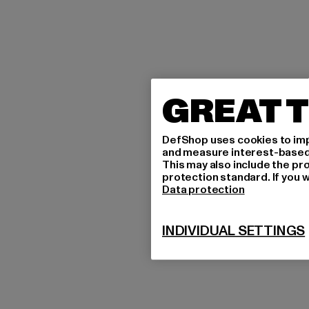
GREAT T
DefShop uses cookies to imp
and measure interest-based c
This may also include the pr
protection standard. If you w
Data protection
INDIVIDUAL SETTINGS