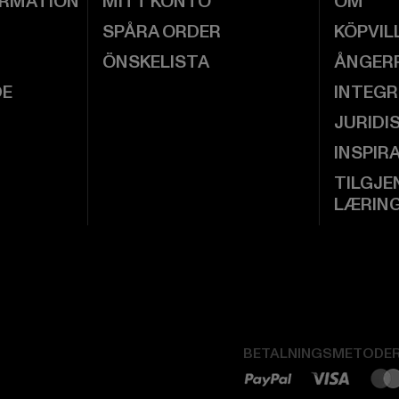
ORMATION
MITT KONTO
OM
SPÅRA ORDER
KÖPVIL
ÖNSKELISTA
ÅNGER
DE
INTEGR
JURIDI
INSPIR
TILGJE
LÆRIN
BETALNINGSMETODE