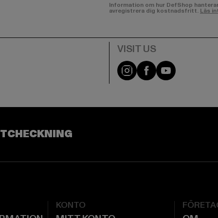
Information om hur DefShop hanterar d
avregistrera dig kostnadsfritt.
Läs in
Visit our Instagram pa
Visit our Facebo
Visit our Y
UTCHECKNING
KONTO
FÖRETA