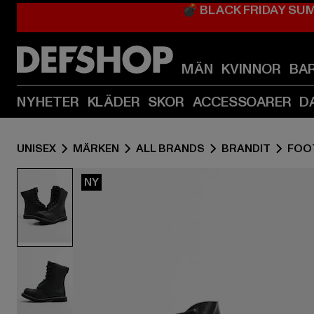
💣 BLACK FRIDAY SU
MÄN
KVINNOR
BA
NYHETER
KLÄDER
SKOR
ACCESSOARER
D
UNISEX
MÄRKEN
ALL BRANDS
BRANDIT
FOO
NY