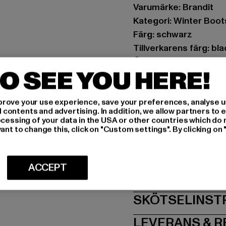
Varumärke: Brandit
Kategori: Winter Boot
Färg: schwarz
Tillverkarens färg: bla
Övre material: Läder
O SEE YOU HERE!
Foder: Läder
Anmärkning: Innehåller
rove your use experience, save your preferences, analyse u
Art.nr: BD9008-00007
ontents and advertising. In addition, we allow partners to e
ocessing of your data in the USA or other countries which do 
Tillverkare: Brandit T
ant to change this, click on "Custom settings". By clicking on 
Spichernstraße 6a | 5
ACCEPT
STORLEK
SKÖTSELINST
LEVERANS & 