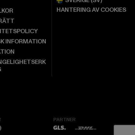
HANTERING AV COOKIES
LKOR
RÄTT
ITETSPOLICY
SK INFORMATION
ATION
NGELIGHETSERK
G
R
PARTNER