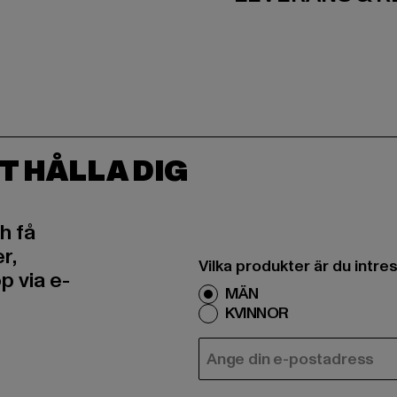
T HÅLLA DIG
h få
r,
Vilka produkter är du intr
 via e-
MÄN
KVINNOR
E-POST