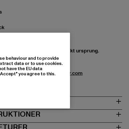
s
ck
 icke-textila delar av animaliskt ursprung.
se behaviour and to provide
xtract data or to use cookies.
not have the EU data
extil GmbH |
info@brandit-wear.com
"Accept" you agree to this.
0672 Köln | DE
RUKTIONER
RETURER