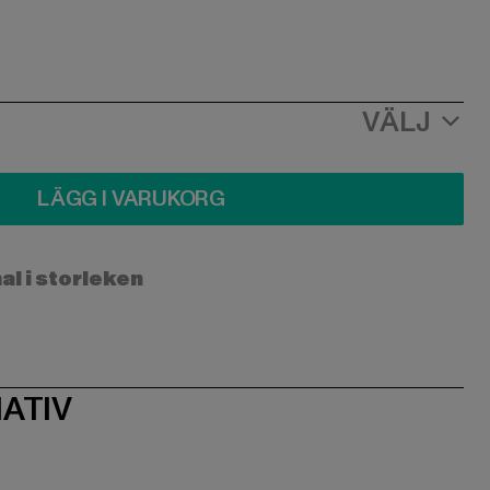
VÄLJ
LÄGG I VARUKORG
l i storleken
ATIV