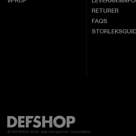
W-RUF
LEVERANSINF
RETURER
FAQS
STORLEKSGUI
© DEFSHOP 2026. Alla rättigheter förbehållna