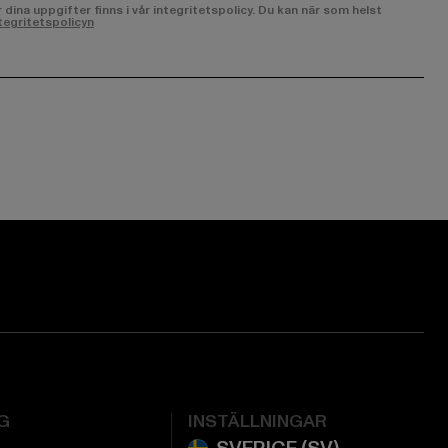
ina uppgifter finns i vår integritetspolicy. Du kan när som helst
tegritetspolicyn
ge:
ok page:
ouTube channel:
G
INSTÄLLNINGAR