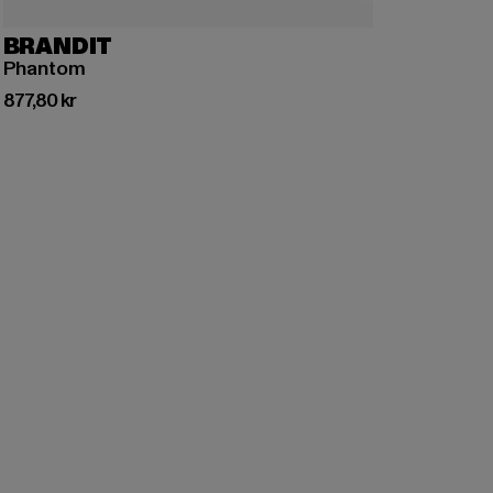
BRANDIT
Phantom
Nuvarande pris: 877,80 kr
877,80 kr