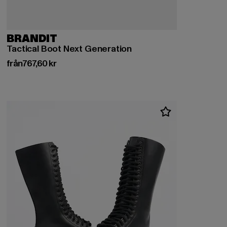
BRANDIT
Tactical Boot Next Generation
Nuvarande pris: Från 767,60 kr
från
767,60 kr