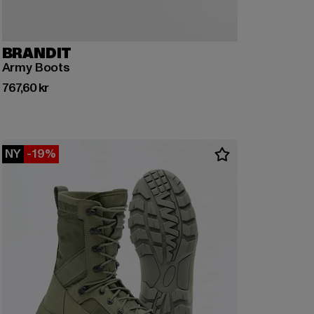
BRANDIT
Army Boots
Nuvarande pris: 767,60 kr
767,60 kr
NY
-19%