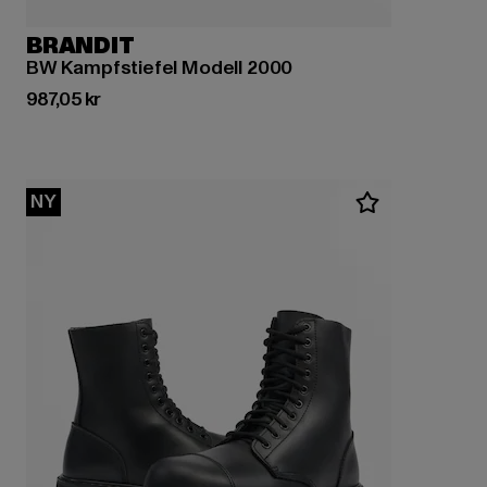
BRANDIT
BW Kampfstiefel Modell 2000
Nuvarande pris: 987,05 kr
987,05 kr
NY