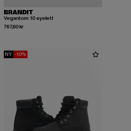
BRANDIT
Vegantom 10 eyelett
Nuvarande pris: 767,60 kr
767,60 kr
NY
-10%