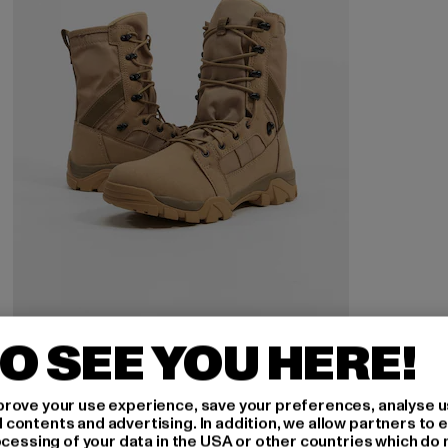
O SEE YOU HERE!
BRANDIT
Defense
Nuvarande pris: 748,44 kr
Kampanjpris: 924 kr
748,44 kr
924 kr
rove your use experience, save your preferences, analyse u
ontents and advertising. In addition, we allow partners to e
ocessing of your data in the USA or other countries which do 