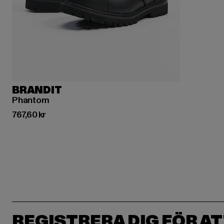
BRANDIT
Phantom
Nuvarande pris: 767,60 kr
767,60 kr
REGISTRERA DIG FÖR AT