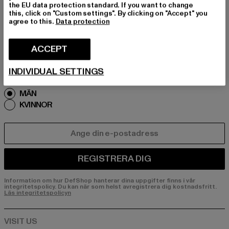
DIG INSPIRERAD!
the EU data protection standard. If you want to change
this, click on "Custom settings". By clicking on "Accept" you
Prenumerera på vårt nyhetsbrev här och få fra
agree to this.
Data protection
mtida information om aktuella trender, erbjuda
nden och kuponger från DefShop via e-post!
ACCEPT
INDIVIDUAL SETTINGS
Vilka produkter är du intresserad av?
MÄN
KVINNOR
E-POST
REGISTRERA DIG
Information om hur DefShop hanterar dina uppgifter finns i vår
integritetspolicy. Du kan när som helst avregistrera dig kostnadsfritt.
Läs integritetspolicyn