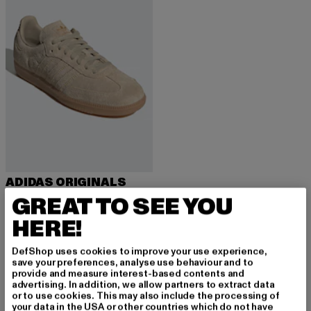
ADIDAS ORIGINALS
Samba OG
GREAT TO SEE YOU
Nuvarande pris: 650,95 kr
Kampanjpris: 1 385 kr
650,95 kr
1 385 kr
HERE!
DefShop uses cookies to improve your use experience,
save your preferences, analyse use behaviour and to
provide and measure interest-based contents and
advertising. In addition, we allow partners to extract data
or to use cookies. This may also include the processing of
REGISTRERA DIG FÖR ATT HÅLLA
your data in the USA or other countries which do not have