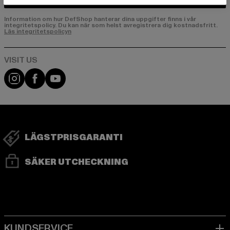
Information om hur DefShop hanterar dina uppgifter finns i vår
integritetspolicy. Du kan när som helst avregistrera dig kostnadsfritt.
Läs integritetspolicyn
Visit our Instagram page:
Visit our Facebook page:
Visit our YouTube channel:
LÄGSTPRISGARANTI
SÄKER UTCHECKNING