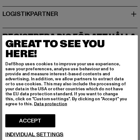
REGISTRERA DIG FÖR ATT HÅLLA
GREAT TO SEE YOU
DIG INSPIRERAD!
HERE!
Prenumerera på vårt nyhetsbrev här och få fra
mtida information om aktuella trender, erbjuda
DefShop uses cookies to improve your use experience,
nden och kuponger från DefShop via e-post!
save your preferences, analyse use behaviour and to
provide and measure interest-based contents and
advertising. In addition, we allow partners to extract data
or to use cookies. This may also include the processing of
Vilka produkter är du intresserad av?
your data in the USA or other countries which do not have
the EU data protection standard. If you want to change
MÄN
this, click on "Custom settings". By clicking on "Accept" you
agree to this.
Data protection
KVINNOR
ACCEPT
E-POST
INDIVIDUAL SETTINGS
REGISTRERA DIG