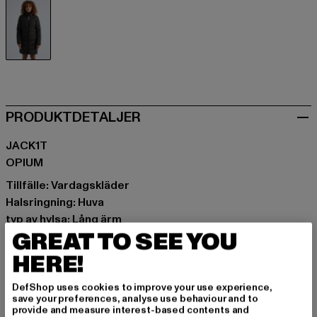
schwarz
PRODUKTDETALJER
JACK1T
OPIUM
Tillfälle: Vardagskläder
Halsringning: Huva
typ av hylsa: Lång ärm
GREAT TO SEE YOU
Typer av förslutningar: Dragkedja
Detaljer: Varumärkets logotyp, Slitsad ficka
HERE!
Skär: Lång
Varumärke: JACK1T
DefShop uses cookies to improve your use experience,
save your preferences, analyse use behaviour and to
Kategori: Coats
provide and measure interest-based contents and