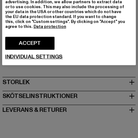
Färg: schwarz
advertising. In addition, we allow partners to extract data
or to use cookies. This may also include the processing of
Tillverkarens färg: black
your data in the USA or other countries which do not have
Materialsammansättning: 100% Nylon, 100% polyester
the EU data protection standard. If you want to change
this, click on "Custom settings". By clicking on "Accept" you
Foder: polyester
agree to this.
Data protection
Art.nr: W110SUA20130-00007
ACCEPT
Tillverkare: TB International GmbH |
info@tbint.de
Dr.-Robert-Murjahn-Straße 7 | 64372 Ober-Ramstadt |
INDIVIDUAL SETTINGS
DE
STORLEK
SKÖTSELINSTRUKTIONER
LEVERANS & RETURER