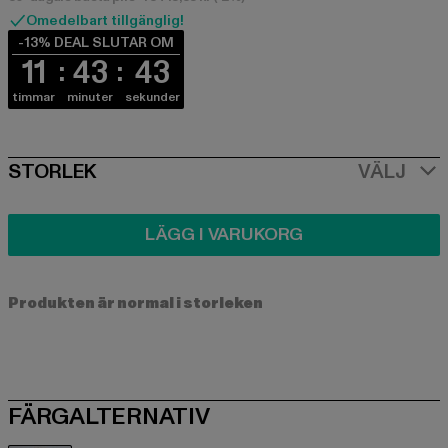
Omedelbart tillgänglig!
-13% DEAL SLUTAR OM
11
43
43
timmar
minuter
sekunder
SIZE
STORLEK
VÄLJ
LÄGG I VARUKORG
Produkten är normal i storleken
FÄRGALTERNATIV