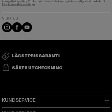
integritetspolicy. Du kan när som helst avregistrera dig kostnadsfritt.
Läs integritetspolicyn
Visit our Instagram page:
Visit our Facebook page:
Visit our YouTube channel:
LÄGSTPRISGARANTI
SÄKER UTCHECKNING