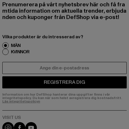
Prenumerera på vårt nyhetsbrev här och få fra
mtida information om aktuella trender, erbjuda
nden och kuponger från DefShop via e-post!
Vilka produkter är du intresserad av?
MÄN
KVINNOR
E-POST
REGISTRERA DIG
Information om hur DefShop hanterar dina uppgifter finns i vår
integritetspolicy. Du kan när som helst avregistrera dig kostnadsfritt.
Läs integritetspolicyn
Visit our Instagram page:
Visit our Facebook page:
Visit our YouTube channel: