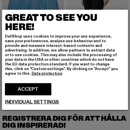
GREAT TO SEE YOU
HERE!
DefShop uses cookies to improve your use experience,
save your preferences, analyse use behaviour and to
provide and measure interest-based contents and
advertising. In addition, we allow partners to extract data
or to use cookies. This may also include the processing of
your data in the USA or other countries which do not have
the EU data protection standard. If you want to change
NOISY MAY
NOISY MAY
this, click on "Custom settings". By clicking on "Accept" you
agree to this.
Data protection
NMMARIA
NMCALLIE HW POWER
Nuvarande pris: 197,22 kr
Kampanjpris: 346 kr
Nuvarande pris: 380,82 kr
Kampanjpris: 577 kr
197,22 kr
346 kr
380,82 kr
577 kr
ACCEPT
INDIVIDUAL SETTINGS
REGISTRERA DIG FÖR ATT HÅLLA
DIG INSPIRERAD!