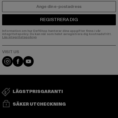
E-POST
REGISTRERA DIG
Information om hur DefShop hanterar dina uppgifter finns i vår
integritetspolicy. Du kan när som helst avregistrera dig kostnadsfritt.
Läs integritetspolicyn
Visit our Instagram page:
Visit our Facebook page:
Visit our YouTube channel:
LÄGSTPRISGARANTI
SÄKER UTCHECKNING