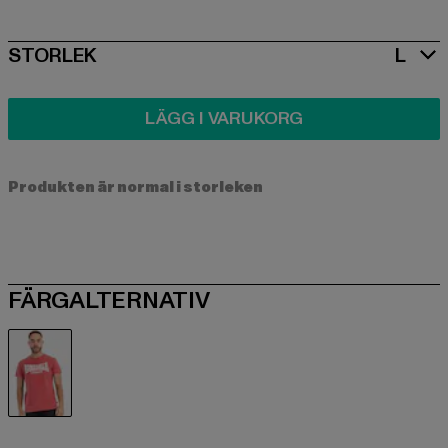
SIZE
STORLEK
L
LÄGG I VARUKORG
Produkten är normal i storleken
FÄRGALTERNATIV
rot