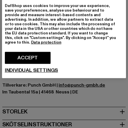
Tillfälle: Vardagskläder
DefShop uses cookies to improve your use experience,
Halsringning: Rund halsringning
save your preferences, analyse use behaviour and to
provide and measure interest-based contents and
Mönster: Tryck
advertising. In addition, we allow partners to extract data
Detaljer: Logotryck
or to use cookies. This may also include the processing of
your data in the USA or other countries which do not have
Skär: Normal
the EU data protection standard. If you want to change
Varumärke: Lonsdale London
this, click on "Custom settings". By clicking on "Accept" you
agree to this.
Data protection
Kategori: T-shirts
Färg: rot
ACCEPT
Tillverkarens färg: red/ecru
Materialsammansättning: 100% Bomull
INDIVIDUAL SETTINGS
Art.nr: LL117535-14569
Tillverkare: Punch GmbH |
info@punch-gmbh.de
Im Taubental 15a | 41468 Neuss | DE
STORLEK
SKÖTSELINSTRUKTIONER