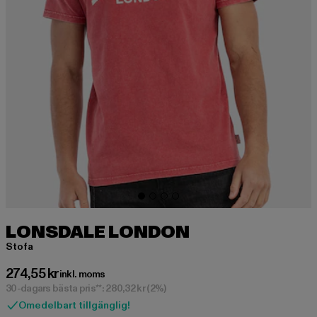
LONSDALE LONDON
Stofa
Nuvarande pris: 274,55 kr
274,55 kr
inkl. moms
30-dagars bästa pris**: 280,32 kr
(2%)
Omedelbart tillgänglig!