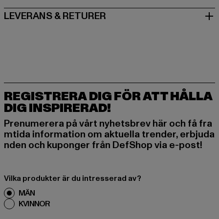
LEVERANS & RETURER
REGISTRERA DIG FÖR ATT HÅLLA
DIG INSPIRERAD!
Prenumerera på vårt nyhetsbrev här och få fra
mtida information om aktuella trender, erbjuda
nden och kuponger från DefShop via e-post!
Vilka produkter är du intresserad av?
MÄN
KVINNOR