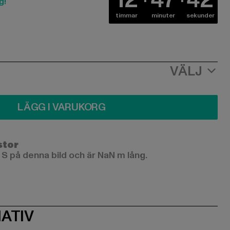
g!
timmar
minuter
sekunder
VÄLJ
LÄGG I VARUKORG
stor
 S på denna bild och är NaN m lång.
ATIV