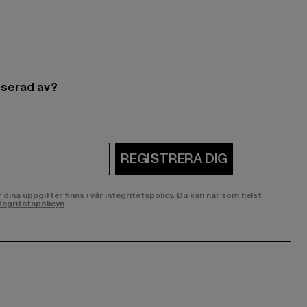
esserad av?
REGISTRERA DIG
ina uppgifter finns i vår integritetspolicy. Du kan när som helst
tegritetspolicyn
ge:
ok page:
ouTube channel: