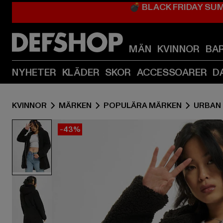
💣 BLACK FRIDAY SU
MÄN
KVINNOR
BA
NYHETER
KLÄDER
SKOR
ACCESSOARER
D
KVINNOR
MÄRKEN
POPULÄRA MÄRKEN
URBAN
-43%