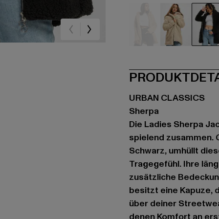
beige
beige
sc
PRODUKTDET
URBAN CLASSICS
Sherpa
Die Ladies Sherpa Jac
spielend zusammen. G
Schwarz, umhüllt die
Tragegefühl. Ihre läng
zusätzliche Bedeckung
besitzt eine Kapuze, d
über deiner Streetwea
denen Komfort an erst