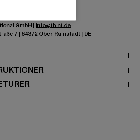
ng: 100% polyester
ational GmbH |
info@tbint.de
traße 7 | 64372 Ober-Ramstadt | DE
RUKTIONER
RETURER