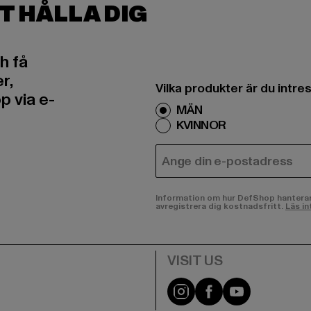
T HÅLLA DIG
h få
r,
Vilka produkter är du intr
 via e-
MÄN
KVINNOR
E-POST
Information om hur DefShop hanterar d
avregistrera dig kostnadsfritt.
Läs in
Visit our Instagram pa
Visit our Facebo
Visit our Y