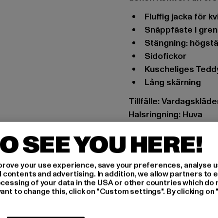
Fluffig jacka för 
Snäppfäste i gren
Stängning: högs
sidofickor
kuscheliges Ted
lång skärning
Tillfälle: Vardagskläde
Halsringning: Huva
typ av hylsa: Lång ärm
O SEE YOU HERE!
Typer av förslutninga
Skär: Normal
rove your use experience, save your preferences, analyse u
Varumärke: Urban Cla
ontents and advertising. In addition, we allow partners to e
Kategori: Övergångsj
ocessing of your data in the USA or other countries which do 
ant to change this, click on "Custom settings". By clicking on 
Färg: schwarz
Tillverkarens färg: bla