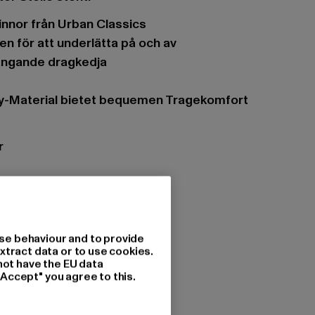
kvinnor från Urban Classics
en för att underlätta på och av
tängande dragkedja
dy-Material bietet bequemen Tragekomfort
r
r: Dragkedja
se behaviour and to provide
ssics
xtract data or to use cookies.
ackor
not have the EU data
"Accept" you agree to this.
ck