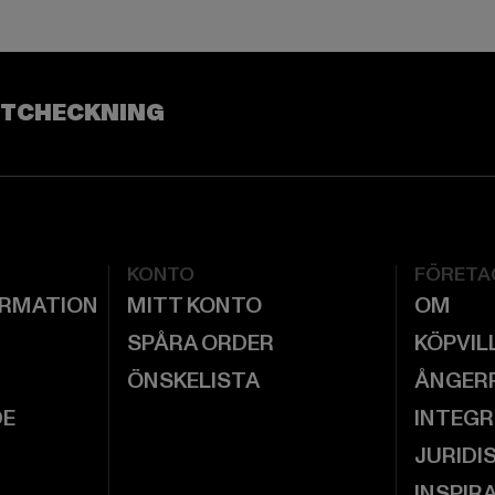
UTCHECKNING
KONTO
FÖRETA
ORMATION
MITT KONTO
OM
SPÅRA ORDER
KÖPVIL
ÖNSKELISTA
ÅNGER
DE
INTEGR
JURIDI
INSPIR