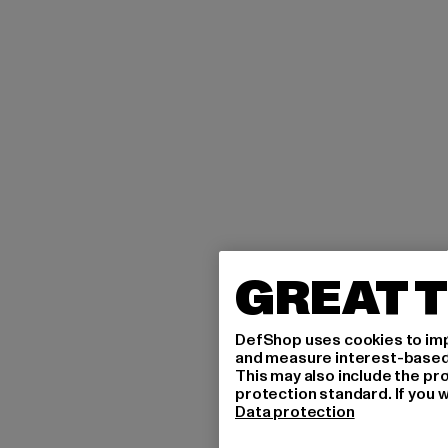
GREAT T
DefShop uses cookies to imp
and measure interest-based c
This may also include the pr
protection standard. If you w
Data protection