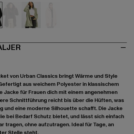
hwarz
braun
grün
rosa
ALJER
ket von Urban Classics bringt Wärme und Style
efertigt aus weichem Polyester in klassischem
se Jacke für Frauen dich mit einem angenehmen
ere Schnittführung reicht bis über die Hüften, was
 und eine moderne Silhouette schafft. Die Jacke
ie bei Bedarf Schutz bietet, und lässt sich einfach
r tragen, ohne aufzutragen. Ideal für Tage, an
er Stelle steht.