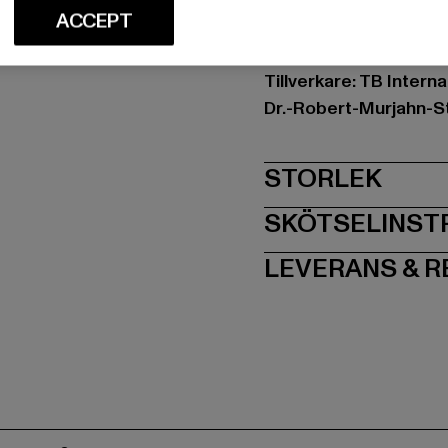
Materialsammansättni
ACCEPT
Art.nr: TB1755-00007
Tillverkare: TB Intern
Dr.-Robert-Murjahn-S
STORLEK
SKÖTSELINST
LEVERANS & 