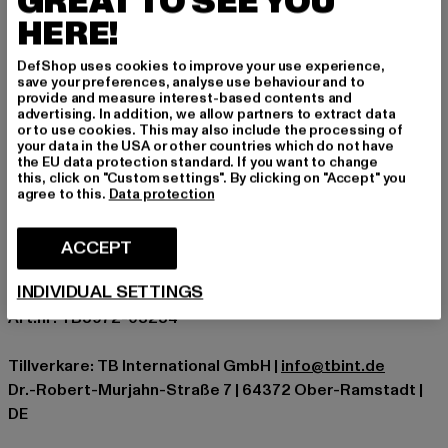
GREAT TO SEE YOU
elegant kombiniert mit Heels – dieses Key-Piece passt
HERE!
sich mühelos jedem Anlass an und bringt lässige Eleganz
DefShop uses cookies to improve your use experience,
in deine Garderobe.
save your preferences, analyse use behaviour and to
provide and measure interest-based contents and
Tillfälle: Fest, somrig, klassisk, Casual
advertising. In addition, we allow partners to extract data
Halsringning: Asymmetrisk halsringning
or to use cookies. This may also include the processing of
your data in the USA or other countries which do not have
typ av hylsa: Ärmlös
the EU data protection standard. If you want to change
Skär: Figurnära
this, click on "Custom settings". By clicking on "Accept" you
agree to this.
Data protection
Varumärke: Urban Classics
Kategori: Kläder
ACCEPT
Färg: khaki
Tillverkarens färg: darkkhaki
INDIVIDUAL SETTINGS
Materialsammansättning: 80% Viskos, 20% polyester
Art.nr: TB5972-03254
Tillverkare: TB International GmbH |
info@tbint.de
Dr.-Robert-Murjahn-Straße 7 | 64372 Ober-Ramstadt |
DE