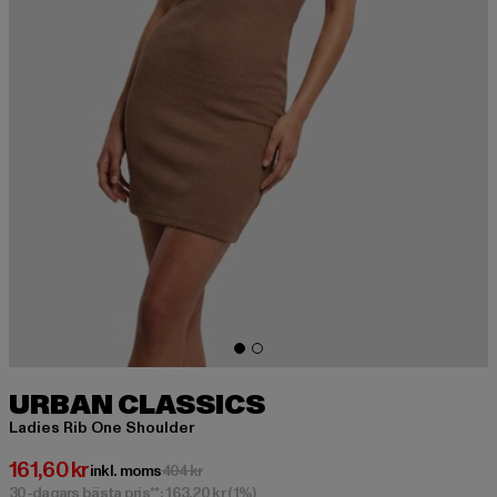
URBAN CLASSICS
Ladies Rib One Shoulder
Nuvarande pris: 161,60 kr
161,60 kr
Kampanjpris: 404 kr
inkl. moms
404 kr
30-dagars bästa pris**: 163,20 kr
(1%)