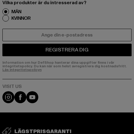
Vilka produkter är du intresserad av?
MÄN
KVINNOR
E-POST
REGISTRERA DIG
Information om hur DefShop hanterar dina uppgifter finns i vår
integritetspolicy. Du kan när som helst avregistrera dig kostnadsfritt.
Läs integritetspolicyn
Visit our Instagram page:
Visit our Facebook page:
Visit our YouTube channel:
LÄGSTPRISGARANTI