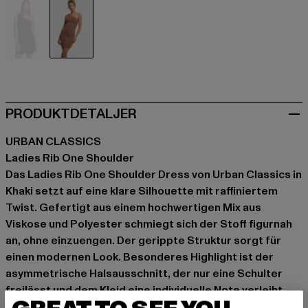
schwarz
khaki
PRODUKTDETALJER
URBAN CLASSICS
Ladies Rib One Shoulder
Das Ladies Rib One Shoulder Dress von Urban Classics in
Khaki setzt auf eine klare Silhouette mit raffiniertem
Twist. Gefertigt aus einem hochwertigen Mix aus
Viskose und Polyester schmiegt sich der Stoff figurnah
an, ohne einzuengen. Der gerippte Struktur sorgt für
einen modernen Look. Besonderes Highlight ist der
asymmetrische Halsausschnitt, der nur eine Schulter
freilässt und dem Kleid eine individuelle Note verleiht.
Ob mit Sneakern für den entspannten Street-Style oder