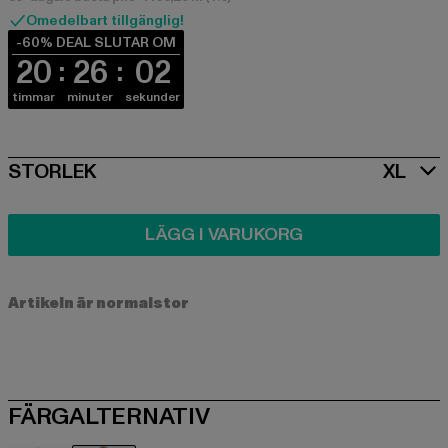
Omedelbart tillgänglig!
-60% DEAL SLUTAR OM
20
26
01
timmar
minuter
sekunder
SIZE
STORLEK
XL
LÄGG I VARUKORG
Artikeln är normalstor
FÄRGALTERNATIV