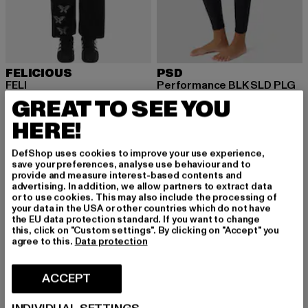
FELICIOUS
PSD
FELI
Performance BLK SLD PLG
Nuvarande pris: Från 332,64 kr
Kampanjpris: 462 kr
Nuvarande pris: 277,20 kr
Kampanjpris: 693 kr
från
332,64 kr
462 kr
277,20 kr
693 kr
GREAT TO SEE YOU
HERE!
DefShop uses cookies to improve your use experience,
-40%
-40%
save your preferences, analyse use behaviour and to
provide and measure interest-based contents and
advertising. In addition, we allow partners to extract data
or to use cookies. This may also include the processing of
your data in the USA or other countries which do not have
the EU data protection standard. If you want to change
this, click on "Custom settings". By clicking on "Accept" you
agree to this.
Data protection
ACCEPT