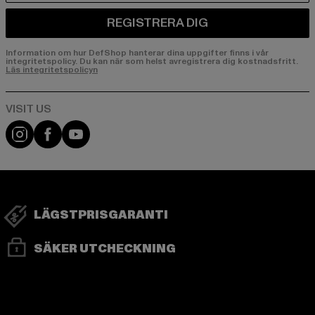
REGISTRERA DIG
Information om hur DefShop hanterar dina uppgifter finns i vår
integritetspolicy. Du kan när som helst avregistrera dig kostnadsfritt.
Läs integritetspolicyn
Visit our Instagram page:
Visit our Facebook page:
Visit our YouTube channel:
LÄGSTPRISGARANTI
SÄKER UTCHECKNING