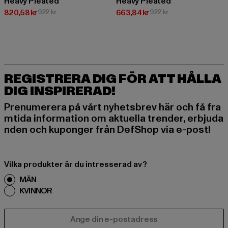
Heavy Pleated
Heavy Pleated
Nuvarande pris: 820,58 kr
Kampanjpris: 922 kr
Nuvarande pris: 663,84 kr
Kampanjpris: 922 k
820,58 kr
922 kr
663,84 kr
922 kr
REGISTRERA DIG FÖR ATT HÅLLA
DIG INSPIRERAD!
Prenumerera på vårt nyhetsbrev här och få fra
mtida information om aktuella trender, erbjuda
nden och kuponger från DefShop via e-post!
Vilka produkter är du intresserad av?
MÄN
KVINNOR
E-POST