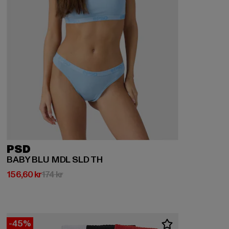
PSD
BABY BLU MDL SLD TH
Nuvarande pris: 156,60 kr
Kampanjpris: 174 kr
156,60 kr
174 kr
-45%