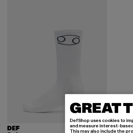
GREAT T
DefShop uses cookies to imp
and measure interest-based c
DEF
This may also include the pr