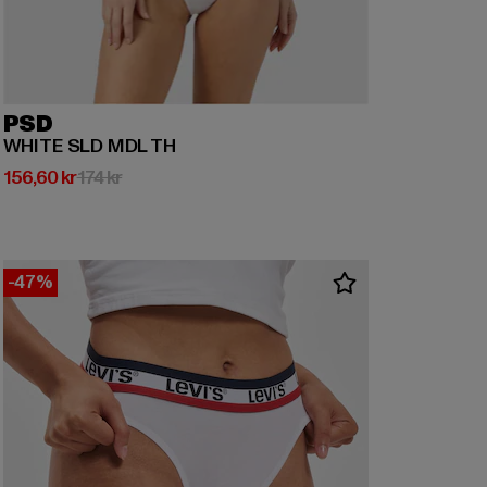
PSD
WHITE SLD MDL TH
Nuvarande pris: 156,60 kr
Kampanjpris: 174 kr
156,60 kr
174 kr
-47%