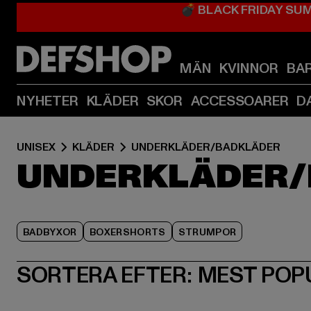
💣 BLACK FRIDAY SU
MÄN
KVINNOR
BA
NYHETER
KLÄDER
SKOR
ACCESSOARER
D
UNISEX
KLÄDER
UNDERKLÄDER/BADKLÄDER
UNDERKLÄDER/
BADBYXOR
BOXERSHORTS
STRUMPOR
SORTERA EFTER:
MEST POP