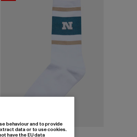
se behaviour and to provide
xtract data or to use cookies.
URBAN CLASSICS
not have the EU data