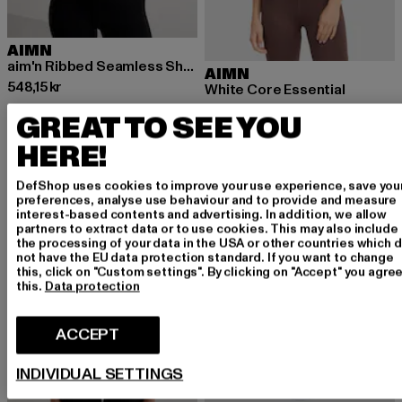
AIMN
aim'n Ribbed Seamless Shaping Bralette
AIMN
Nuvarande pris: 548,15 kr
548,15 kr
White Core Essential
Nuvarande pris: 519,30 kr
Kampanjpris: 577 kr
519,30 kr
577 kr
GREAT TO SEE YOU
HERE!
-22%
DefShop uses cookies to improve your use experience, save you
preferences, analyse use behaviour and to provide and measure
interest-based contents and advertising. In addition, we allow
partners to extract data or to use cookies. This may also include
the processing of your data in the USA or other countries which 
not have the EU data protection standard. If you want to change
this, click on "Custom settings". By clicking on "Accept" you agree
this.
Data protection
ACCEPT
INDIVIDUAL SETTINGS