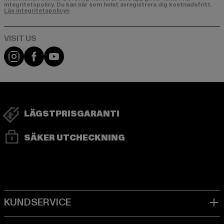
integritetspolicy. Du kan när som helst avregistrera dig kostnadsfritt.
Läs integritetspolicyn
Visit our Instagram page:
Visit our Facebook page:
Visit our YouTube channel:
LÄGSTPRISGARANTI
SÄKER UTCHECKNING