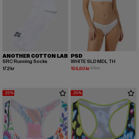
ANOTHER COTTON LAB
PSD
SRC Running Socks
WHITE SLD MDL TH
Nuvarande pris: 172 kr
Nuvarande pris: 156,60 kr
Kampanjpris: 174 kr
172 kr
156,60 kr
174 kr
-25%
-25%