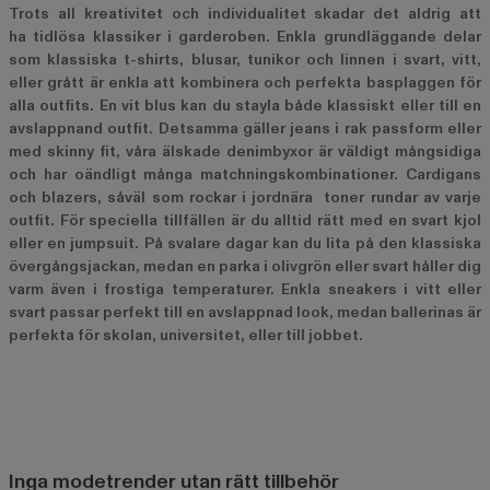
Trots all kreativitet och individualitet skadar det aldrig att
ha tidlösa klassiker i garderoben. Enkla grundläggande delar
som klassiska t-shirts, blusar, tunikor och linnen i svart, vitt,
eller grått är enkla att kombinera och perfekta basplaggen för
alla outfits. En vit blus kan du stayla både klassiskt eller till en
avslappnand outfit. Detsamma gäller jeans i rak passform eller
med skinny fit, våra älskade denimbyxor är väldigt mångsidiga
och har oändligt många matchningskombinationer. Cardigans
och blazers, såväl som rockar i jordnära toner rundar av varje
outfit. För speciella tillfällen är du alltid rätt med en svart kjol
eller en jumpsuit. På svalare dagar kan du lita på den klassiska
övergångsjackan, medan en parka i olivgrön eller svart håller dig
varm även i frostiga temperaturer. Enkla sneakers i vitt eller
svart passar perfekt till en avslappnad look, medan ballerinas är
perfekta för skolan, universitet, eller till jobbet.
Inga modetrender utan rätt tillbehör