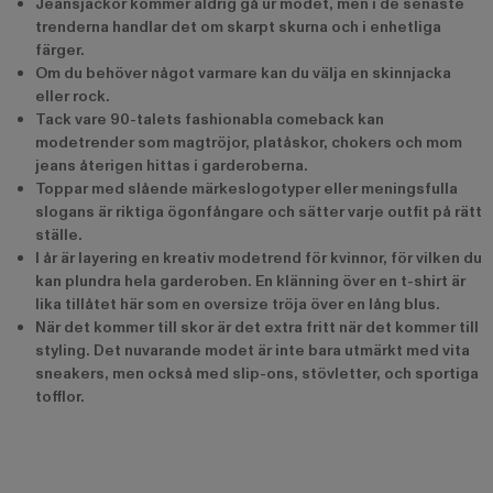
Jeansjackor kommer aldrig gå ur modet, men i de senaste
trenderna handlar det om skarpt skurna och i enhetliga
färger.
Om du behöver något varmare kan du välja en skinnjacka
eller rock.
Tack vare 90-talets fashionabla comeback kan
modetrender som magtröjor, platåskor, chokers och mom
jeans återigen hittas i garderoberna.
Toppar med slående märkeslogotyper eller meningsfulla
slogans är riktiga ögonfångare och sätter varje outfit på rätt
ställe.
I år är layering en kreativ modetrend för kvinnor, för vilken du
kan plundra hela garderoben. En klänning över en t-shirt är
lika tillåtet här som en oversize tröja över en lång blus.
När det kommer till skor är det extra fritt när det kommer till
styling. Det nuvarande modet är inte bara utmärkt med vita
sneakers, men också med slip-ons, stövletter, och sportiga
tofflor.