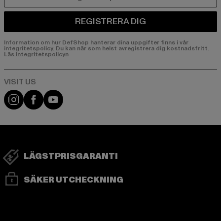
E-POST
REGISTRERA DIG
Information om hur DefShop hanterar dina uppgifter finns i vår
integritetspolicy. Du kan när som helst avregistrera dig kostnadsfritt.
Läs integritetspolicyn
Visit our Instagram page:
Visit our Facebook page:
Visit our YouTube channel:
LÄGSTPRISGARANTI
SÄKER UTCHECKNING