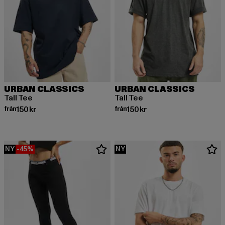
URBAN CLASSICS
URBAN CLASSICS
Tall Tee
Tall Tee
Nuvarande pris: Från 150 kr
Nuvarande pris: Från 150 kr
från
150 kr
från
150 kr
NY
-45%
NY