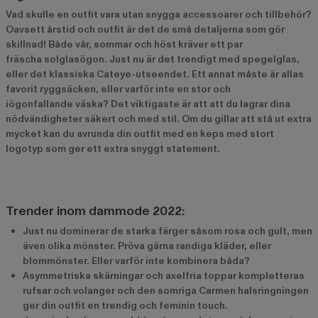
Vad skulle en outfit vara utan snygga accessoarer och tillbehör?
Oavsett årstid och outfit är det de små detaljerna som gör
skillnad! Både vår, sommar och höst kräver ett par
fräscha solglasögon. Just nu är det trendigt med spegelglas,
eller det klassiska Cateye-utseendet. Ett annat måste är allas
favorit ryggsäcken, eller varför inte en stor och
iögonfallande väska? Det viktigaste är att att du lagrar dina
nödvändigheter säkert och med stil. Om du gillar att stå ut extra
mycket kan du avrunda din outfit med en keps med stort
logotyp som ger ett extra snyggt statement.
Trender inom dammode 2022:
Just nu dominerar de starka färger såsom rosa och gult, men
även olika mönster. Pröva gärna randiga kläder, eller
blommönster. Eller varför inte kombinera båda?
Asymmetriska skärningar och axelfria toppar kompletteras
rufsar och volanger och den somriga Carmen halsringningen
ger din outfit en trendig och feminin touch.