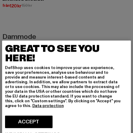
Nuvarande pris: Från 120 kr
Kampanjpris: 150 kr
från
120 kr
150 kr
Dammode
GREAT TO SEE YOU
”Mode är också ett statement” – Patricia Riekel. Med rätt plagg
kan du uttrycka dig själv på nya sätt varje dag. Du kan vara
HERE!
avslappnad, sportig eller varför inte klassisk och elegant –
förändringar är bra och gör en stor skillnad. Var kreativ, var unik,
DefShop uses cookies to improve your use experience,
men framförallt var dig själv!
save your preferences, analyse use behaviour and to
provide and measure interest-based contents and
advertising. In addition, we allow partners to extract data
or to use cookies. This may also include the processing of
your data in the USA or other countries which do not have
Streetstyles – streetwear och vardagligt mode
the EU data protection standard. If you want to change
this, click on "Custom settings". By clicking on "Accept" you
Streetwear är perfekt för den som vill kombinera de senaste
agree to this.
Data protection
trenderna med funktion och oslagbar komfort. Nyckeln till den
perfekta streetstylen är att det finns några regler! Be your own
ACCEPT
queen boss som sätter din personliga prägel. Ju mer individuell
din outfit är, desto bättre. Varför inte matcha dina