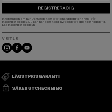
REGISTRERA DIG
Information om hur DefShop hanterar dina uppgifter finns i vår
integritetspolicy. Du kan när som helst avregistrera dig kostnadsfritt.
Läs integritetspolicyn
Visit our Instagram page:
Visit our Facebook page:
Visit our YouTube channel:
LÄGSTPRISGARANTI
SÄKER UTCHECKNING