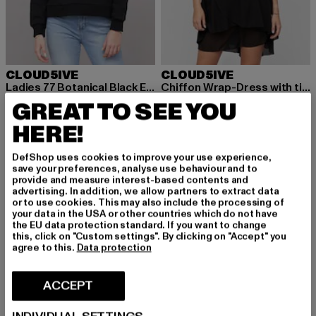
CLOUD5IVE
CLOUD5IVE
Ladies 77 Botanical Black Everyday Hoodie
Chiffon Wrap-Dress with tie belt
Nuvarande pris: 378,84 kr
Kampanjpris: 462 kr
Nuvarande pris: 323,40 kr
Kampanjpris: 462 k
378,84 kr
462 kr
323,40 kr
462 kr
GREAT TO SEE YOU
HERE!
DefShop uses cookies to improve your use experience,
NY
-16%
-27%
save your preferences, analyse use behaviour and to
provide and measure interest-based contents and
advertising. In addition, we allow partners to extract data
or to use cookies. This may also include the processing of
your data in the USA or other countries which do not have
the EU data protection standard. If you want to change
this, click on "Custom settings". By clicking on "Accept" you
agree to this.
Data protection
ACCEPT