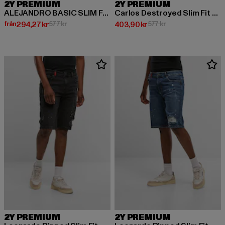
2Y PREMIUM
2Y PREMIUM
ALEJANDRO BASIC SLIM FIT JEANS
Carlos Destroyed Slim Fit Jeans
Nuvarande pris: Från 294,27 kr
Kampanjpris: 577 kr
Nuvarande pris: 403,90 kr
Kampanjpris: 577 kr
från
294,27 kr
577 kr
403,90 kr
577 kr
2Y PREMIUM
2Y PREMIUM