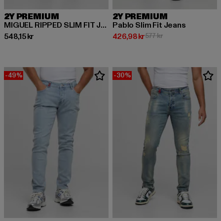
2Y PREMIUM
2Y PREMIUM
MIGUEL RIPPED SLIM FIT JEANS
Pablo Slim Fit Jeans
Nuvarande pris: 548,15 kr
Nuvarande pris: 426,98 kr
Kampanjpris: 577 kr
548,15 kr
426,98 kr
577 kr
-49%
-30%