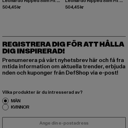
Leonardo Ripped Slim Fit Shorts
Leonardo Ripped Slim Fit Shorts
Nuvarande pris: 504,45 kr
Nuvarande pris: 504,45 kr
504,45 kr
504,45 kr
REGISTRERA DIG FÖR ATT HÅLLA
DIG INSPIRERAD!
Prenumerera på vårt nyhetsbrev här och få fra
mtida information om aktuella trender, erbjuda
nden och kuponger från DefShop via e-post!
Vilka produkter är du intresserad av?
MÄN
KVINNOR
E-POST