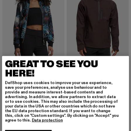
GREAT TO SEE YOU
CLOUD5IVE
HALO
HERE!
Tropical Print
ELITE SOFTSHELL
Nuvarande pris: Från 277,60 kr
Kampanjpris: 347 kr
Nuvarande pris: 1 161,44 kr
Kampanjpris: 1 904
från
277,60 kr
347 kr
1 161,44 kr
1 904 kr
DefShop uses cookies to improve your use experience,
save your preferences, analyse use behaviour and to
provide and measure interest-based contents and
advertising. In addition, we allow partners to extract data
-38%
-37%
or to use cookies. This may also include the processing of
your data in the USA or other countries which do not have
the EU data protection standard. If you want to change
this, click on "Custom settings". By clicking on "Accept" you
agree to this.
Data protection