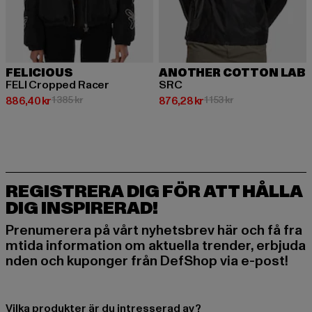
FELICIOUS
ANOTHER COTTON LAB
FELI Cropped Racer
SRC
Nuvarande pris: 886,40 kr
Kampanjpris: 1 385 kr
Nuvarande pris: 876,28 kr
Kampanjpris: 1 153 
886,40 kr
1 385 kr
876,28 kr
1 153 kr
REGISTRERA DIG FÖR ATT HÅLLA
DIG INSPIRERAD!
Prenumerera på vårt nyhetsbrev här och få fra
mtida information om aktuella trender, erbjuda
nden och kuponger från DefShop via e-post!
Vilka produkter är du intresserad av?