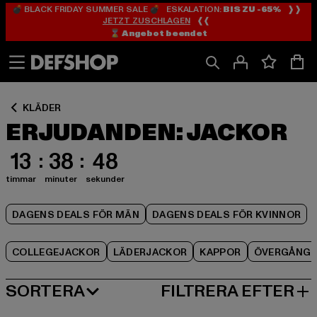
💣 BLACK FRIDAY SUMMER SALE 💣 ESKALATION:
BIS ZU -65%
❱❱
Hoppa
Hoppa
Hoppa
JETZT ZUSCHLAGEN
❰❰
till
till
till
⌛️ Angebot beendet
Innehåll
Sidfot
Produktgalleri
KLÄDER
ERJUDANDEN: JACKOR
13
38
47
timmar
minuter
sekunder
DAGENS DEALS FÖR MÄN
DAGENS DEALS FÖR KVINNOR
COLLEGEJACKOR
LÄDERJACKOR
KAPPOR
ÖVERGÅNG
SORTERA
FILTRERA EFTER
MEST POPULÄRT