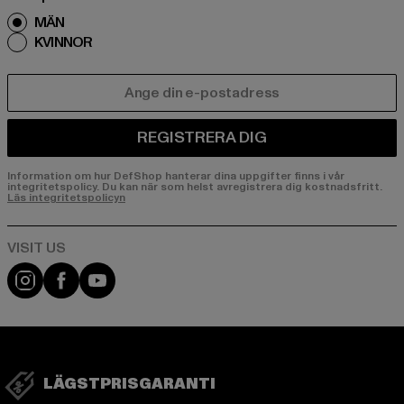
MÄN
KVINNOR
E-POST
REGISTRERA DIG
Information om hur DefShop hanterar dina uppgifter finns i vår
integritetspolicy. Du kan när som helst avregistrera dig kostnadsfritt.
Läs integritetspolicyn
Visit our Instagram page:
Visit our Facebook page:
Visit our YouTube channel:
LÄGSTPRISGARANTI