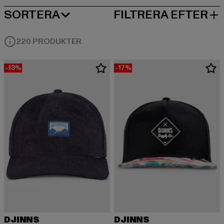
SORTERA
FILTRERA EFTER
MEST POPULÄRT
220 PRODUKTER
-13%
-17%
DJINNS
DJINNS