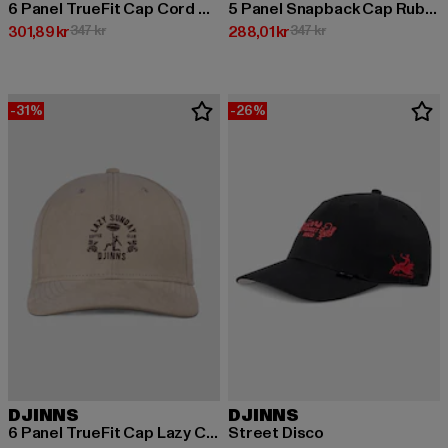
6 Panel TrueFit Cap Cord Mountains
5 Panel Snapback Cap Rubber Aztek
Nuvarande pris: 301,89 kr
Kampanjpris: 347 kr
Nuvarande pris: 288,01 kr
Kampanjpris: 347 kr
301,89 kr
347 kr
288,01 kr
347 kr
-31%
-26%
DJINNS
DJINNS
6 Panel TrueFit Cap Lazy Classic
Street Disco