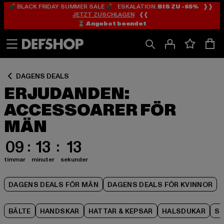
💣 BLACK FRIDAY SUMMER SALE 💣 ESKALATION:
BIS ZU -65%
❱❱
Hoppa
Hoppa
Hoppa
JETZT ZUSCHLAGEN
❰❰
till
till
till
⌛️ Angebot beendet
Innehåll
Sidfot
Produktgalleri
DAGENS DEALS
ERJUDANDEN:
ACCESSOARER FÖR
MÄN
09
13
13
timmar
minuter
sekunder
DAGENS DEALS FÖR MÄN
DAGENS DEALS FÖR KVINNOR
BÄLTE
HANDSKAR
HATTAR & KEPSAR
HALSDUKAR
S