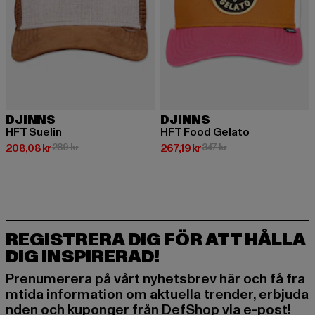
DJINNS
DJINNS
HFT Suelin
HFT Food Gelato
Nuvarande pris: 208,08 kr
Kampanjpris: 289 kr
Nuvarande pris: 267,19 kr
Kampanjpris: 347 kr
208,08 kr
289 kr
267,19 kr
347 kr
REGISTRERA DIG FÖR ATT HÅLLA
DIG INSPIRERAD!
Prenumerera på vårt nyhetsbrev här och få fra
mtida information om aktuella trender, erbjuda
nden och kuponger från DefShop via e-post!