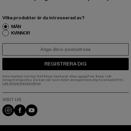
Vilka produkter är du intresserad av?
MÄN
KVINNOR
E-POST
REGISTRERA DIG
Information om hur DefShop hanterar dina uppgifter finns i vår
integritetspolicy. Du kan när som helst avregistrera dig kostnadsfritt.
Läs integritetspolicyn
Visit our Instagram page:
Visit our Facebook page:
Visit our YouTube channel: