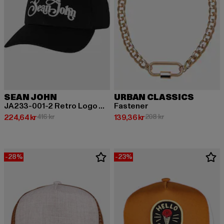
SEAN JOHN
URBAN CLASSICS
JA233-001-2 Retro Logo Cap
Fastener
Nuvarande pris: 224,64 kr
Kampanjpris: 416 kr
Nuvarande pris: 139,36 kr
Kampanjpris: 208 kr
224,64 kr
416 kr
139,36 kr
208 kr
-28%
-23%