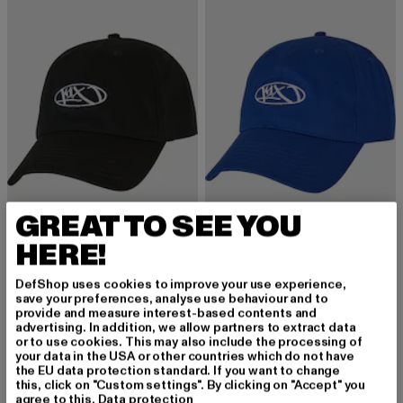
GREAT TO SEE YOU
HERE!
K1X
K1X
Badge Sports
Badge Sports
DefShop uses cookies to improve your use experience,
Nuvarande pris: 219,64 kr
Kampanjpris: 289 kr
Nuvarande pris: 208,08 kr
Kampanjpris: 289 k
save your preferences, analyse use behaviour and to
219,64 kr
289 kr
208,08 kr
289 kr
provide and measure interest-based contents and
advertising. In addition, we allow partners to extract data
or to use cookies. This may also include the processing of
your data in the USA or other countries which do not have
the EU data protection standard. If you want to change
-24%
-47%
this, click on "Custom settings". By clicking on "Accept" you
agree to this.
Data protection