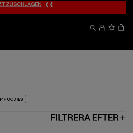
ZT ZUSCHLAGEN
❰❰
IP HOODIES
FILTRERA EFTER