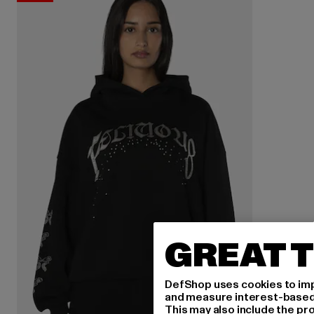
GREAT T
DefShop uses cookies to imp
and measure interest-based c
This may also include the pr