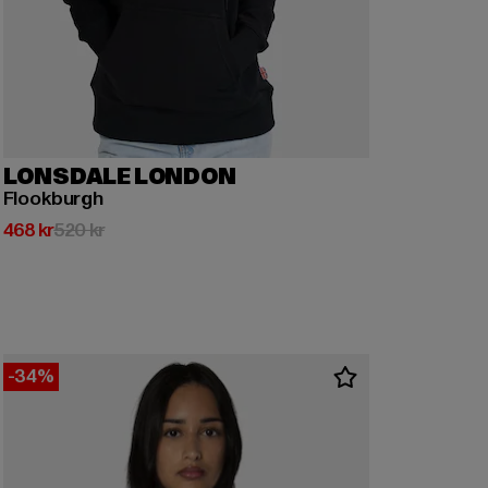
LONSDALE LONDON
Flookburgh
Nuvarande pris: 468 kr
Kampanjpris: 520 kr
468 kr
520 kr
-34%