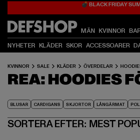
💣 BLACK FRIDAY SU
MÄN
KVINNOR
BA
NYHETER
KLÄDER
SKOR
ACCESSOARER
D
KVINNOR
SALE
KLÄDER
ÖVERDELAR
HOODIE
REA: HOODIES 
BLUSAR
CARDIGANS
SKJORTOR
LÅNGÄRMAT
PO
SORTERA EFTER:
MEST POP