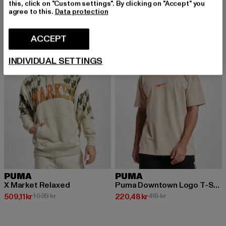
this, click on "Custom settings". By clicking on "Accept" you
agree to this.
Data protection
-51%
-47%
ACCEPT
INDIVIDUAL SETTINGS
PUMA
PUMA
X Market Relaxed
Puma Downtown Logo T-Shirt
Nuvarande pris: 509,11 kr
Kampanjpris: 1 039 kr
Nuvarande pris: 220,48 kr
Kampanjpris: 416 kr
509,11 kr
1 039 kr
220,48 kr
416 kr