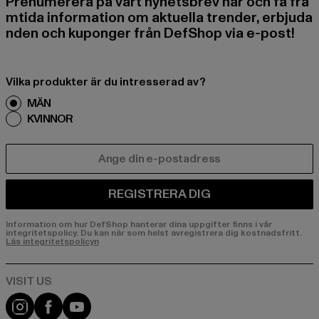
Prenumerera på vårt nyhetsbrev här och få fra
mtida information om aktuella trender, erbjuda
nden och kuponger från DefShop via e-post!
Vilka produkter är du intresserad av?
MÄN
KVINNOR
E-POST
REGISTRERA DIG
Information om hur DefShop hanterar dina uppgifter finns i vår
integritetspolicy. Du kan när som helst avregistrera dig kostnadsfritt.
Läs integritetspolicyn
Visit our Instagram page:
Visit our Facebook page:
Visit our YouTube channel: