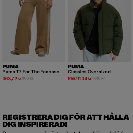
PUMA
PUMA
Puma T7 For The Fanbase Relaxed Jogginghosen
Classics Oversized
Nuvarande pris: 363,72 kr
Kampanjpris: 866 kr
Nuvarande pris: Från 711,04 kr
Kampanjpris: 1 6
363,72 kr
866 kr
från
711,04 kr
1 616 kr
REGISTRERA DIG FÖR ATT HÅLLA
DIG INSPIRERAD!