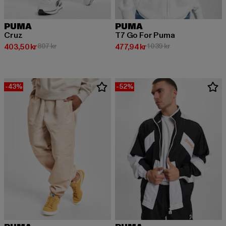
PUMA
PUMA
Cruz
T7 Go For Puma
Nuvarande pris: 403,50 kr
Kampanjpris: 807 kr
Nuvarande pris: 477,94 kr
Kampanjpris: 1 039
403,50 kr
807 kr
477,94 kr
1 039 kr
-43%
-52%