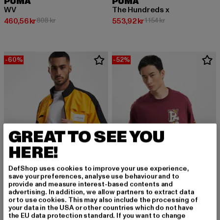
PUMA
PUMA
WV
The Hundreds x
Nuvarande pris: 460,56 kr
Kampanjpris: 808 kr
Nuvarande pris: 553,92 kr
Kampanjpris: 1 154 
460,56 kr
808 kr
553,92 kr
1 154 kr
-60%
-52%
GREAT TO SEE YOU
HERE!
DefShop uses cookies to improve your use experience,
save your preferences, analyse use behaviour and to
provide and measure interest-based contents and
advertising. In addition, we allow partners to extract data
PUMA
PUMA
or to use cookies. This may also include the processing of
Ferrari Race Statement
Graphic
your data in the USA or other countries which do not have
Nuvarande pris: Från 646,40 kr
Kampanjpris: 1 616 kr
Nuvarande pris: Från 254,88 kr
Kampanjpris: 53
the EU data protection standard. If you want to change
från
646,40 kr
1 616 kr
från
254,88 kr
531 kr