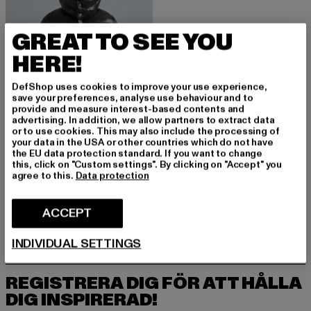
GREAT TO SEE YOU
HERE!
DefShop uses cookies to improve your use experience,
save your preferences, analyse use behaviour and to
provide and measure interest-based contents and
advertising. In addition, we allow partners to extract data
or to use cookies. This may also include the processing of
your data in the USA or other countries which do not have
the EU data protection standard. If you want to change
JACK1T
this, click on "Custom settings". By clicking on "Accept" you
agree to this.
Data protection
EZ SLICK RACER HOOD
Nuvarande pris: 3 271,59 kr
Kampanjpris: 4 039 kr
3 271,59 kr
4 039 kr
ACCEPT
INDIVIDUAL SETTINGS
REGISTRERA DIG FÖR ATT HÅLLA
DIG INSPIRERAD!