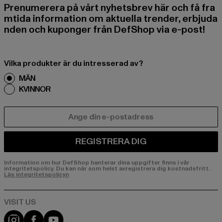
Prenumerera på vårt nyhetsbrev här och få fra
mtida information om aktuella trender, erbjuda
nden och kuponger från DefShop via e-post!
Vilka produkter är du intresserad av?
MÄN
KVINNOR
E-POST
REGISTRERA DIG
Information om hur DefShop hanterar dina uppgifter finns i vår
integritetspolicy. Du kan när som helst avregistrera dig kostnadsfritt.
Läs integritetspolicyn
Visit our Instagram page:
Visit our Facebook page:
Visit our YouTube channel: