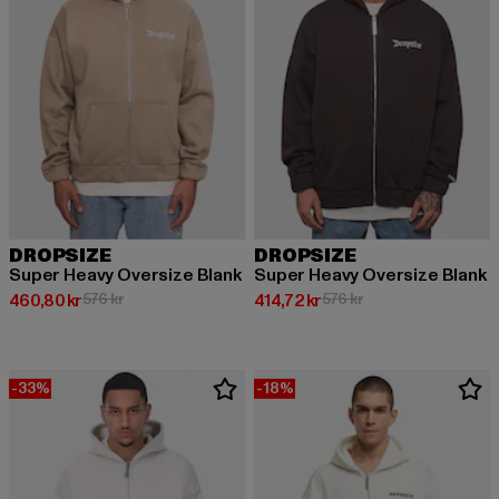
DROPSIZE
DROPSIZE
Super Heavy Oversize Blank
Super Heavy Oversize Blank
Nuvarande pris: 460,80 kr
Kampanjpris: 576 kr
Nuvarande pris: 414,72 kr
Kampanjpris: 576 kr
460,80 kr
576 kr
414,72 kr
576 kr
-33%
-18%