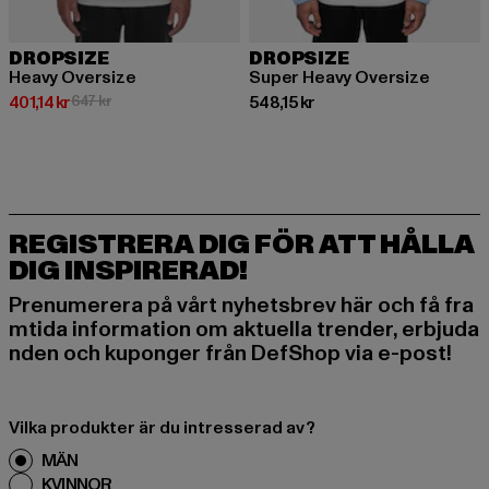
DROPSIZE
DROPSIZE
Heavy Oversize
Super Heavy Oversize
Nuvarande pris: 401,14 kr
Kampanjpris: 647 kr
Nuvarande pris: 548,15 kr
401,14 kr
647 kr
548,15 kr
REGISTRERA DIG FÖR ATT HÅLLA
DIG INSPIRERAD!
Prenumerera på vårt nyhetsbrev här och få fra
mtida information om aktuella trender, erbjuda
nden och kuponger från DefShop via e-post!
Vilka produkter är du intresserad av?
MÄN
KVINNOR