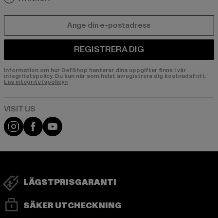
E-POST
REGISTRERA DIG
Information om hur DefShop hanterar dina uppgifter finns i vår
integritetspolicy. Du kan när som helst avregistrera dig kostnadsfritt.
Läs integritetspolicyn
Visit our Instagram page:
Visit our Facebook page:
Visit our YouTube channel:
LÄGSTPRISGARANTI
SÄKER UTCHECKNING