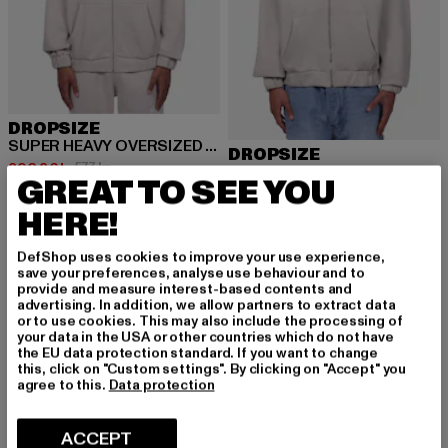
DROPSIZE
SUPER HEAVY OVERSIZED HD-PRINT
DROPSIZE
Nuvarande pris: 392,36 kr
Kampanjpris: 577 kr
392,36 kr
577 kr
HEAVY OVERSIZE EMBO
GREAT TO SEE YOU
Nuvarande pris: 508 kr
Kampanjpris: 635 kr
508 kr
635 kr
HERE!
DefShop uses cookies to improve your use experience,
save your preferences, analyse use behaviour and to
-25%
-38%
provide and measure interest-based contents and
advertising. In addition, we allow partners to extract data
or to use cookies. This may also include the processing of
your data in the USA or other countries which do not have
the EU data protection standard. If you want to change
this, click on "Custom settings". By clicking on "Accept" you
agree to this.
Data protection
ACCEPT