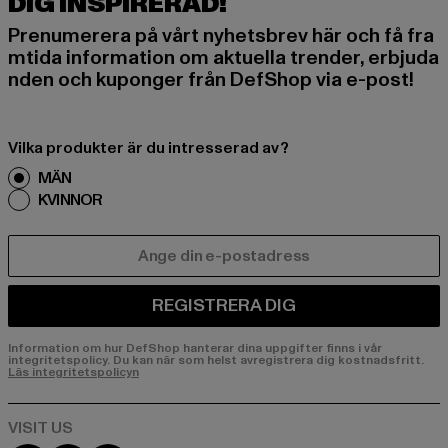
DIG INSPIRERAD!
Prenumerera på vårt nyhetsbrev här och få fra
mtida information om aktuella trender, erbjuda
nden och kuponger från DefShop via e-post!
Vilka produkter är du intresserad av?
MÄN
KVINNOR
E-POST
REGISTRERA DIG
Information om hur DefShop hanterar dina uppgifter finns i vår
integritetspolicy. Du kan när som helst avregistrera dig kostnadsfritt.
Läs integritetspolicyn