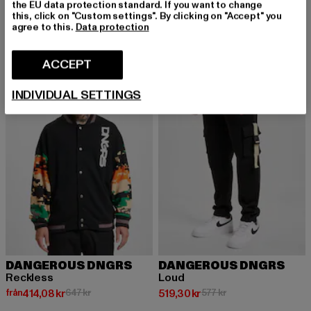
Mellow
the EU data protection standard. If you want to change
Nuvarande pris: Från 267,96 kr
Kampanjpris: 462 kr
this, click on "Custom settings". By clicking on "Accept" you
från
267,96 kr
462 kr
agree to this.
Data protection
ACCEPT
-36%
-10%
INDIVIDUAL SETTINGS
DANGEROUS DNGRS
DANGEROUS DNGRS
Reckless
Loud
Nuvarande pris: Från 414,08 kr
Kampanjpris: 647 kr
Nuvarande pris: 519,30 kr
Kampanjpris: 577 kr
från
414,08 kr
647 kr
519,30 kr
577 kr