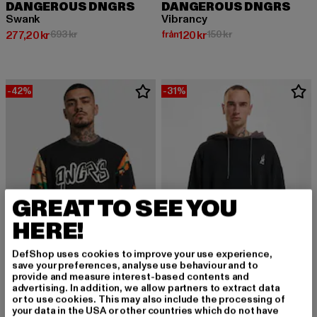
DANGEROUS DNGRS
DANGEROUS DNGRS
Swank
Vibrancy
Nuvarande pris: 277,20 kr
Kampanjpris: 693 kr
Nuvarande pris: Från 120 kr
Kampanjpris: 150 kr
277,20 kr
693 kr
från
120 kr
150 kr
-42%
-31%
GREAT TO SEE YOU
HERE!
DefShop uses cookies to improve your use experience,
save your preferences, analyse use behaviour and to
provide and measure interest-based contents and
DANGEROUS DNGRS
advertising. In addition, we allow partners to extract data
or to use cookies. This may also include the processing of
Blend
DANGEROUS DNGRS
your data in the USA or other countries which do not have
Nuvarande pris: Från 358,80 kr
Kampanjpris: 52
från
358,80 kr
520 kr