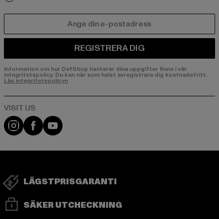
E-POST
REGISTRERA DIG
Information om hur DefShop hanterar dina uppgifter finns i vår
integritetspolicy. Du kan när som helst avregistrera dig kostnadsfritt.
Läs integritetspolicyn
Visit our Instagram page:
Visit our Facebook page:
Visit our YouTube channel:
LÄGSTPRISGARANTI
SÄKER UTCHECKNING