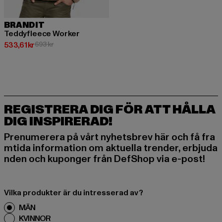
BRANDIT
Teddyfleece Worker
Nuvarande pris: 533,61 kr
Kampanjpris: 693 kr
533,61 kr
693 kr
REGISTRERA DIG FÖR ATT HÅLLA
DIG INSPIRERAD!
Prenumerera på vårt nyhetsbrev här och få fra
mtida information om aktuella trender, erbjuda
nden och kuponger från DefShop via e-post!
Vilka produkter är du intresserad av?
MÄN
KVINNOR