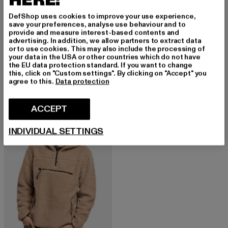
HERE!
DefShop uses cookies to improve your use experience,
save your preferences, analyse use behaviour and to
provide and measure interest-based contents and
BRANDIT
advertising. In addition, we allow partners to extract data
Sweathoody
or to use cookies. This may also include the processing of
BRANDIT
your data in the USA or other countries which do not have
Nuvarande pris: 520 kr
520 kr
Sweathoody
the EU data protection standard. If you want to change
Nuvarande pris: 520 kr
520 kr
this, click on "Custom settings". By clicking on "Accept" you
agree to this.
Data protection
ACCEPT
NY
-23%
INDIVIDUAL SETTINGS