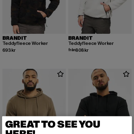
BRANDIT
BRANDIT
Teddyfleece Worker
Teddyfleece Worker
Nuvarande pris: 693 kr
Nuvarande pris: Från 808 kr
693 kr
från
808 kr
GREAT TO SEE YOU